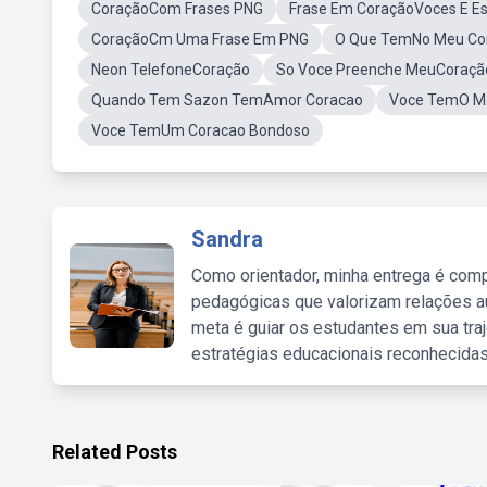
CoraçãoCom Frases PNG
Frase Em CoraçãoVoces E Es
CoraçãoCm Uma Frase Em PNG
O Que TemNo Meu Co
Neon TelefoneCoração
So Voce Preenche MeuCoraç
Quando Tem Sazon TemAmor Coracao
Voce TemO Me
Voce TemUm Coracao Bondoso
Sandra
Como orientador, minha entrega é comp
pedagógicas que valorizam relações au
meta é guiar os estudantes em sua traj
estratégias educacionais reconhecidas
Related Posts