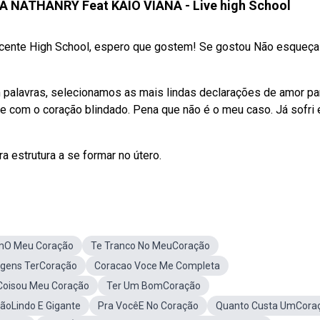
NATHANRY Feat KAIO VIANA - Live high School
icente High School, espero que gostem! Se gostou Não esqueça
 palavras, selecionamos as mais lindas declarações de amor pa
 com o coração blindado. Pena que não é o meu caso. Já sofri e
a estrutura a se formar no útero.
mO Meu Coração
Te Tranco No MeuCoração
gens TerCoração
Coracao Voce Me Completa
oisou Meu Coração
Ter Um BomCoração
oLindo E Gigante
Pra VocêE No Coração
Quanto Custa UmCora