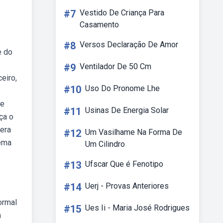
#7
Vestido De Criança Para
Casamento
#8
Versos Declaração De Amor
e do
#9
Ventilador De 50 Cm
eiro,
#10
Uso Do Pronome Lhe
ue
#11
Usinas De Energia Solar
ça o
lera
#12
Um Vasilhame Na Forma De
lema
Um Cilindro
#13
Ufscar Que é Fenotipo
#14
Uerj - Provas Anteriores
ormal
#15
Ues Ii - Maria José Rodrigues
m