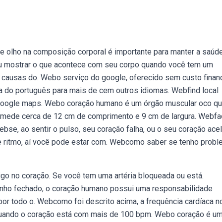
de olho na composição corporal é importante para manter a saúd
ou mostrar o que acontece com seu corpo quando você tem um
as causas do. Webo serviço do google, oferecido sem custo financ
a do português para mais de cem outros idiomas. Webfind local
n google maps. Webo coração humano é um órgão muscular oco q
Ele mede cerca de 12 cm de comprimento e 9 cm de largura. Webfa
bse, ao sentir o pulso, seu coração falha, ou o seu coração ace
 de ritmo, aí você pode estar com. Webcomo saber se tenho prob
igo no coração. Se você tem uma artéria bloqueada ou está.
unho fechado, o coração humano possui uma responsabilidade
por todo o. Webcomo foi descrito acima, a frequência cardíaca n
 Quando o coração está com mais de 100 bpm. Webo coração é u