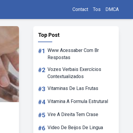
Contact
Tos
DMCA
Top Post
#1
Www Acessaber Com Br
Respostas
#2
Vozes Verbais Exercícios
Contextualizados
#3
Vitaminas De Las Frutas
#4
Vitamina A Formula Estrutural
#5
Vire A Direita Tem Crase
#6
Video De Beijos De Lingua