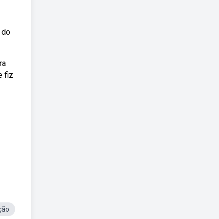
 do
ra
 fiz
ção