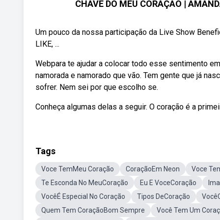
CHAVE DO MEU CORAÇÃO | AMANDA 
Um pouco da nossa participação da Live Show Benef
LIKE, ...
Webpara te ajudar a colocar todo esse sentimento em
namorada e namorado que vão. Tem gente que já nasce
sofrer. Nem sei por que escolho se.
Conheça algumas delas a seguir. O coração é a primeir
Tags
Voce TemMeu Coração
CoraçãoEm Neon
Voce Te
Te Esconda No MeuCoração
Eu E VoceCoração
Ima
VocêÉ Especial No Coração
Tipos DeCoração
VocêC
Quem Tem CoraçãoBom Sempre
Você Tem Um Coraçã