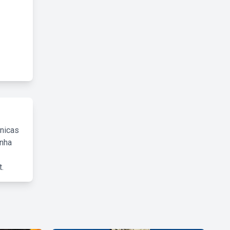
cnicas
inha
.