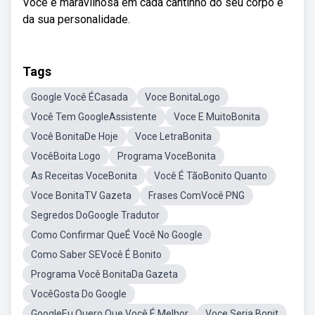
Você é maravilhosa em cada cantinho do seu corpo e
da sua personalidade.
Tags
Google Você ÉCasada
Voce BonitaLogo
Você Tem GoogleAssistente
Voce E MuitoBonita
Você BonitaDe Hoje
Voce LetraBonita
VocêBoita Logo
Programa VoceBonita
As Receitas VoceBonita
Você É TãoBonito Quanto
Voce BonitaTV Gazeta
Frases ComVocê PNG
Segredos DoGoogle Tradutor
Como Confirmar QueÉ Você No Google
Como Saber SEVocê É Bonito
Programa Você BonitaDa Gazeta
VocêGosta Do Google
GoogleEu Quero Que Você É Melhor
Voce Seria Bonit