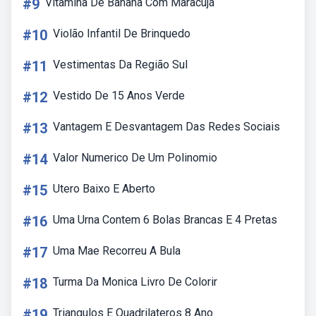
#9
Vitamina De Banana Com Maracujá
#10
Violão Infantil De Brinquedo
#11
Vestimentas Da Região Sul
#12
Vestido De 15 Anos Verde
#13
Vantagem E Desvantagem Das Redes Sociais
#14
Valor Numerico De Um Polinomio
#15
Utero Baixo E Aberto
#16
Uma Urna Contem 6 Bolas Brancas E 4 Pretas
#17
Uma Mae Recorreu A Bula
#18
Turma Da Monica Livro De Colorir
#19
Triangulos E Quadrilateros 8 Ano