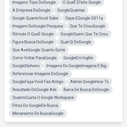
Imagens Tops DoGoogle
O QueÉ Efeito Google
A Empresa DoGoogle
GoogleQuantas
Google QuantoVocê Sabe
Oque EGoogle G011a
Imagem DoGoogle Pesquisa
Que Te CriouGoogle
Rômulo O QueÉ Google
GoogleQuem Que Te Criou
Figura Busca DoGoogle
Qual Qi DoGoogle
Que AveGoogle Quanto Sorte
Como Voltar ParaGoogle
GoogleEm Inglês
GoogleDinheiro
Imagens Do GoogleImagens E Big
Referenciar Imagens DoGoogle
GoogleFaça Você Faz Antigo
Admin GoogleHow To
Resultado DoGoogle Ads
Barra De Busca DoGoogle
QuantoCusta O Google Workspace
Fitros Do GoogleDe Busca
Mecanismo De BuscaGoogle