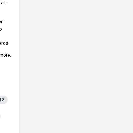
 ...
or
o
eros.
 more.
I 2