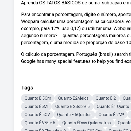
Aprenda OS FATOS BÁSICOS de soma, subtração e mult
Para encontrar a porcentagem, digite o número, aperte 
Webpara calcular uma porcentagem na calculadora, voc
exemplo, para 12%, use 0,12) ou utilizar uma. Webqua
segundo número? = quantas percentagens maiores 
percentagem, é uma medida de proporção de base 100
O cálculo da porcentagem. Português (brasil) search 
Google has many special features to help you find exa
Tags
Quanto É 5Cm
Quanto É2Meios
Quanto É 2
Qua
Quanto É5Ml
Quanto É 2Sobre 5
Quanto É1 Quinto
Quanto É 5CV
Quanto É 5Quintos
Quanto É 2M²
Quanto É675 ÷ 5
Quanto ÉDois Quilometros
Quanto