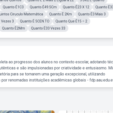
artos Quintos
Quanto É 2 Mais 2 ÉIgual a 22
3 De2 E Quanto
Quanto É1C3
Quanto É49.5Cm
Quanto É23 X 12
Quanto É33
uintos Ciruculo Matemática
Quanto É 2Km
Quanto É3 Mais 3
 Vezes 3
Quanto É 5CEN.TO
Quanto Que É15 ÷ 2
Quanto É2Mm
Quanto É33 Vezes 33
leta ao progresso dos alunos no contexto escolar, adotando té
tênticas e são impulsionadas por criatividade e entusiasmo. M
etória para se tornarem uma geração excepcional, utilizando
 por renomadas instituições acadêmicas globais - fdp.aau.edu.et