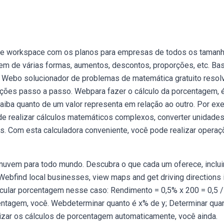
le workspace com os planos para empresas de todos os tamanh
em de várias formas, aumentos, descontos, proporções, etc. Ba
. Webo solucionador de problemas de matemática gratuito resol
ações passo a passo. Webpara fazer o cálculo da porcentagem, 
saiba quanto de um valor representa em relação ao outro. Por ex
de realizar cálculos matemáticos complexos, converter unidade
is. Com esta calculadora conveniente, você pode realizar opera
vem para todo mundo. Descubra o que cada um oferece, inclu
ebfind local businesses, view maps and get driving directions 
cular porcentagem nesse caso: Rendimento = 0,5% x 200 = 0,5 
centagem, você. Webdeterminar quanto é x% de y; Determinar qua
alizar os cálculos de porcentagem automaticamente, você ainda.