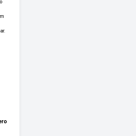
jo
em
ar.
ero