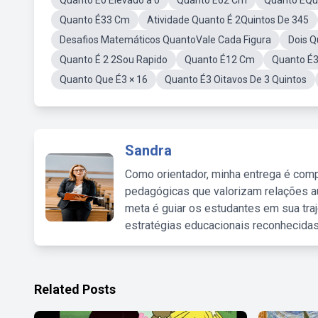
Quanto É0 Elevado a 0
Quanto É62 Cm
Quanto ÉQu
Quanto É33 Cm
Atividade Quanto É 2Quintos De 345
Desafios Matemáticos QuantoVale Cada Figura
Dois Q
Quanto É 2 2Sou Rapido
Quanto É12 Cm
Quanto É3
Quanto Que É3 × 16
Quanto É3 Oitavos De 3 Quintos
Sandra
Como orientador, minha entrega é comp
pedagógicas que valorizam relações au
meta é guiar os estudantes em sua traj
estratégias educacionais reconhecidas
Related Posts