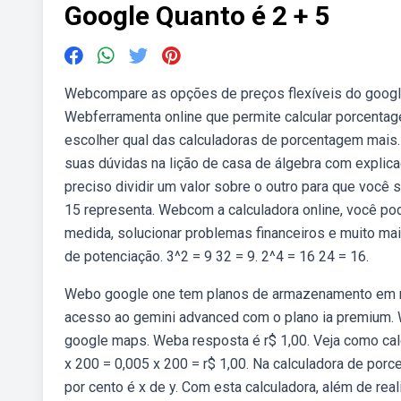
Google Quanto é 2 + 5
Webcompare as opções de preços flexíveis do goog
Webferramenta online que permite calcular porcentag
escolher qual das calculadoras de porcentagem mais
suas dúvidas na lição de casa de álgebra com explic
preciso dividir um valor sobre o outro para que você 
15 representa. Webcom a calculadora online, você po
medida, solucionar problemas financeiros e muito ma
de potenciação. 3^2 = 9 32 = 9. 2^4 = 16 24 = 16.
Webo google one tem planos de armazenamento em nu
acesso ao gemini advanced com o plano ia premium. W
google maps. Weba resposta é r$ 1,00. Veja como cal
x 200 = 0,005 x 200 = r$ 1,00. Na calculadora de por
por cento é x de y. Com esta calculadora, além de re