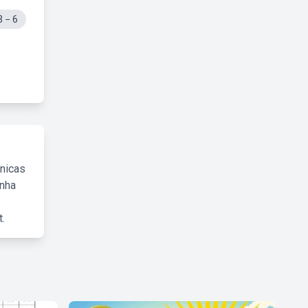
 − 6
cnicas
inha
.