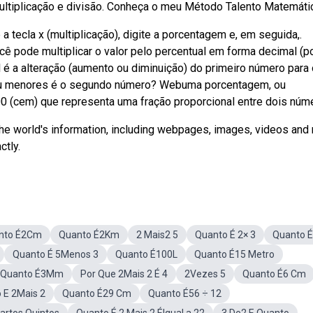
iplicação e divisão. Conheça o meu Método Talento Matemática:
a tecla x (multiplicação), digite a porcentagem e, em seguida,.
ê pode multiplicar o valor pelo percentual em forma decimal (p
l é a alteração (aumento ou diminuição) do primeiro número para 
ou menores é o segundo número? Webuma porcentagem, ou
 (cem) que representa uma fração proporcional entre dois núm
the world's information, including webpages, images, videos and
ctly.
nto É2Cm
Quanto É2Km
2 Mais2 5
Quanto É 2× 3
Quanto É
Quanto É 5Menos 3
Quanto É100L
Quanto É15 Metro
Quanto É3Mm
Por Que 2Mais 2 É 4
2Vezes 5
Quanto É6 Cm
 E 2Mais 2
Quanto É29 Cm
Quanto É56 ÷ 12