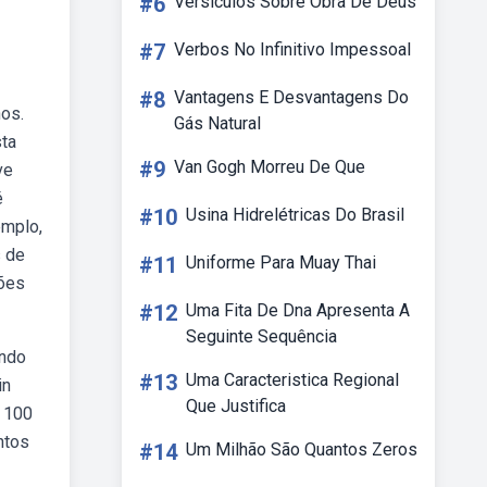
#6
Versiculos Sobre Obra De Deus
#7
Verbos No Infinitivo Impessoal
#8
Vantagens E Desvantagens Do
os.
Gás Natural
sta
#9
Van Gogh Morreu De Que
ve
é
#10
Usina Hidrelétricas Do Brasil
emplo,
s de
#11
Uniforme Para Muay Thai
ções
#12
Uma Fita De Dna Apresenta A
Seguinte Sequência
indo
#13
Uma Caracteristica Regional
in
Que Justifica
/ 100
ntos
#14
Um Milhão São Quantos Zeros