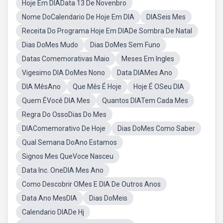
Hoje Em DIAData 13 De Novenbro
Nome DoCalendario De Hoje Em DIA
DIASeis Mes
Receita Do Programa Hoje Em DIADe Sombra De Natal
Dias DoMes Mudo
Dias DoMes Sem Funo
Datas Comemorativas Maio
Meses Em Ingles
Vigesimo DIA DoMes Nono
Data DIAMes Ano
DIA MêsAno
Que Mês É Hoje
Hoje É OSeu DIA
Quem ÉVocê DIA Mes
Quantos DIATem Cada Mes
Regra Do OssoDias Do Mes
DIAComemorativo De Hoje
Dias DoMes Como Saber
Qual Semana DoAno Estamos
Signos Mes QueVoce Nasceu
Data Inc. OneDIA Mes Ano
Como Descobrir OMes E DIA De Outros Anos
Data Ano MesDIA
Dias DoMeis
Calendario DIADe Hj