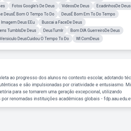
ses
Fotos Google's De Deus
VideosDe Deus
EcadinhosDe Deus
se DeusÉ Bom O Tempo To Do
DeusÉ Bom Em To Do Tempo
Imagem Deus EEu
Buscai a FaceDe Deus
ens TumblsDe Deus
DeusTumlr
Bom DIA GuerreiroDe Deus
Versiculo DeusCuidou O Tempo To Do
WI ComDeus
leta ao progresso dos alunos no contexto escolar, adotando té
tênticas e são impulsionadas por criatividade e entusiasmo. M
etória para se tornarem uma geração excepcional, utilizando
 por renomadas instituições acadêmicas globais - fdp.aau.edu.et