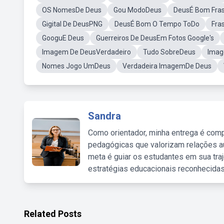
OS NomesDe Deus
Gou ModoDeus
DeusÉ Bom Fra
Gigital De DeusPNG
DeusÉ Bom O Tempo ToDo
Fra
GooguE Deus
Guerreiros De DeusEm Fotos Google's
Imagem De DeusVerdadeiro
Tudo SobreDeus
Imag
Nomes Jogo UmDeus
Verdadeira ImagemDe Deus
Sandra
Como orientador, minha entrega é comp
pedagógicas que valorizam relações au
meta é guiar os estudantes em sua traj
estratégias educacionais reconhecidas
Related Posts