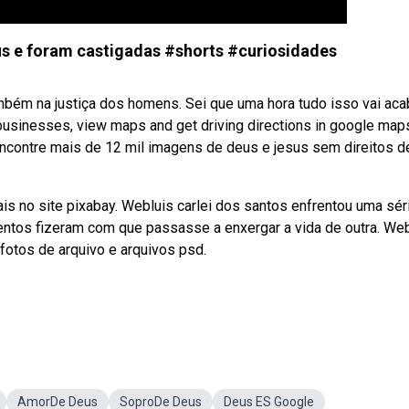
 e foram castigadas #shorts #curiosidades
mbém na justiça dos homens. Sei que uma hora tudo isso vai aca
 businesses, view maps and get driving directions in google map
contre mais de 12 mil imagens de deus e jesus sem direitos d
mais no site pixabay. Webluis carlei dos santos enfrentou uma sér
ntos fizeram com que passasse a enxergar a vida de outra. We
 fotos de arquivo e arquivos psd.
AmorDe Deus
SoproDe Deus
Deus ES Google