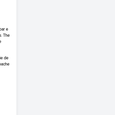
bar e
s. The
e
ie de
bache