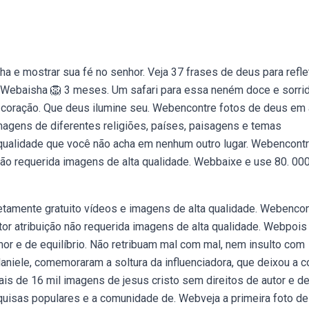
a e mostrar sua fé no senhor. Veja 37 frases de deus para reflet
s. Webaisha 🦁 3 meses. Um safari para essa neném doce e sorri
 coração. Que deus ilumine seu. Webencontre fotos de deus em 
imagens de diferentes religiões, países, paisagens e temas
a qualidade que você não acha em nenhum outro lugar. Webencont
 não requerida imagens de alta qualidade. Webbaixe e use 80. 00
tamente gratuito vídeos e imagens de alta qualidade. Webencon
or atribuição não requerida imagens de alta qualidade. Webpois
mor e de equilíbrio. Não retribuam mal com mal, nem insulto com
aniele, comemoraram a soltura da influenciadora, que deixou a c
is de 16 mil imagens de jesus cristo sem direitos de autor e de
quisas populares e a comunidade de. Webveja a primeira foto de