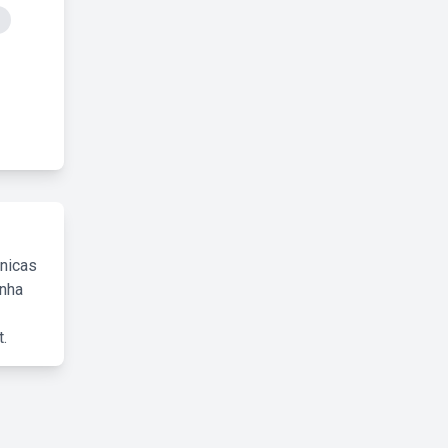
cnicas
inha
.