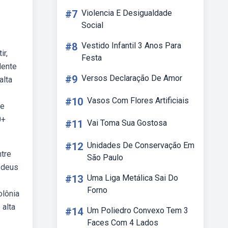
#7
Violencia E Desigualdade
Social
#8
Vestido Infantil 3 Anos Para
ir,
Festa
dente
#9
Versos Declaração De Amor
alta
#10
Vasos Com Flores Artificiais
re
0+
#11
Vai Toma Sua Gostosa
#12
Unidades De Conservação Em
tre
São Paulo
 deus
#13
Uma Liga Metálica Sai Do
Forno
olônia
 alta
#14
Um Poliedro Convexo Tem 3
Faces Com 4 Lados