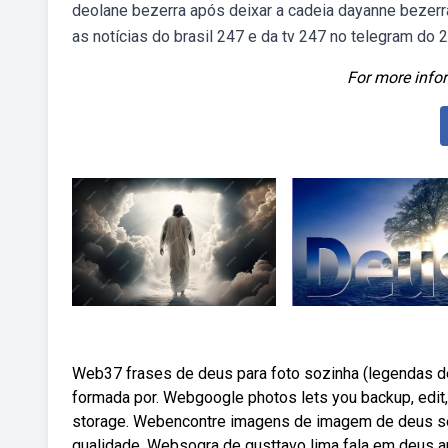
deolane bezerra após deixar a cadeia dayanne bezerra
as notícias do brasil 247 e da tv 247 no telegram do 
For more infor
Web37 frases de deus para foto sozinha (legendas de r
formada por. Webgoogle photos lets you backup, edit,
storage. Webencontre imagens de imagem de deus sem 
qualidade. Websogra de gusttavo lima fala em deus ap