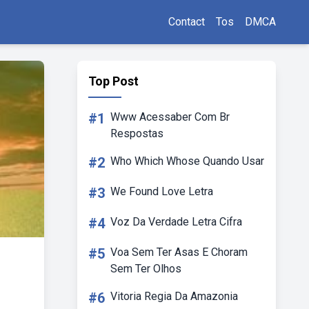
Contact
Tos
DMCA
Top Post
#1
Www Acessaber Com Br
Respostas
#2
Who Which Whose Quando Usar
#3
We Found Love Letra
#4
Voz Da Verdade Letra Cifra
#5
Voa Sem Ter Asas E Choram
Sem Ter Olhos
#6
Vitoria Regia Da Amazonia