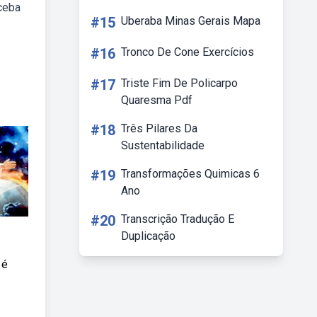
eceba
#15
Uberaba Minas Gerais Mapa
#16
Tronco De Cone Exercícios
#17
Triste Fim De Policarpo
Quaresma Pdf
#18
Três Pilares Da
Sustentabilidade
#19
Transformações Quimicas 6
Ano
#20
Transcrição Tradução E
Duplicação
 é