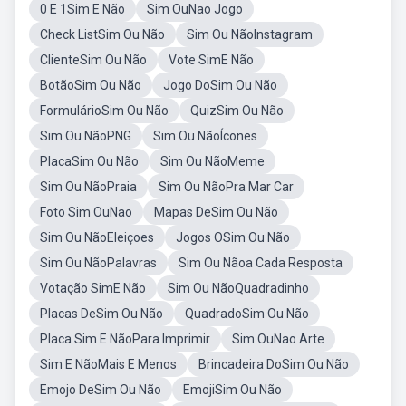
0 E 1Sim E Não
Sim OuNao Jogo
Check ListSim Ou Não
Sim Ou NãoInstagram
ClienteSim Ou Não
Vote SimE Não
BotãoSim Ou Não
Jogo DoSim Ou Não
FormulárioSim Ou Não
QuizSim Ou Não
Sim Ou NãoPNG
Sim Ou NãoÍcones
PlacaSim Ou Não
Sim Ou NãoMeme
Sim Ou NãoPraia
Sim Ou NãoPra Mar Car
Foto Sim OuNao
Mapas DeSim Ou Não
Sim Ou NãoEleiçoes
Jogos OSim Ou Não
Sim Ou NãoPalavras
Sim Ou Nãoa Cada Resposta
Votação SimE Não
Sim Ou NãoQuadradinho
Placas DeSim Ou Não
QuadradoSim Ou Não
Placa Sim E NãoPara Imprimir
Sim OuNao Arte
Sim E NãoMais E Menos
Brincadeira DoSim Ou Não
Emojo DeSim Ou Não
EmojiSim Ou Não