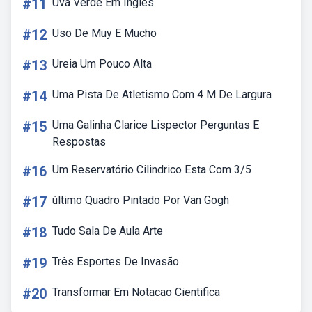
#11
Uva Verde Em Ingles
#12
Uso De Muy E Mucho
#13
Ureia Um Pouco Alta
#14
Uma Pista De Atletismo Com 4 M De Largura
#15
Uma Galinha Clarice Lispector Perguntas E
Respostas
#16
Um Reservatório Cilindrico Esta Com 3/5
#17
último Quadro Pintado Por Van Gogh
#18
Tudo Sala De Aula Arte
#19
Três Esportes De Invasão
#20
Transformar Em Notacao Cientifica