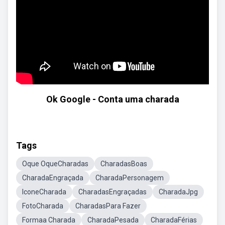
Ok Google - Conta uma charada
Tags
Oque OqueCharadas
CharadasBoas
CharadaEngraçada
CharadaPersonagem
IconeCharada
CharadasEngraçadas
CharadaJpg
FotoCharada
CharadasPara Fazer
Formaa Charada
CharadaPesada
CharadaFérias