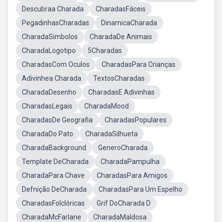
Descubraa Charada
CharadasFáceis
PegadinhasCharadas
DinamicaCharada
CharadaSimbolos
CharadaDe Animais
CharadaLogotipo
5Charadas
CharadasCom Oculos
CharadasPara Crianças
Adivinhea Charada
TextosCharadas
CharadaDesenho
CharadasE Adivinhas
CharadasLegais
CharadaMood
CharadasDe Geografia
CharadasPopulares
CharadaDo Pato
CharadaSilhueta
CharadaBackground
GeneroCharada
Template DeCharada
CharadaPampulha
CharadaPara Chave
CharadasPara Amigos
Defnição DeCharada
CharadasPara Um Espelho
CharadasFolclóricas
Grif DoCharada D
CharadaMcFarlane
CharadaMaldosa