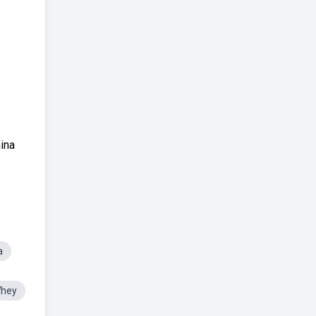
ina
a
Whey