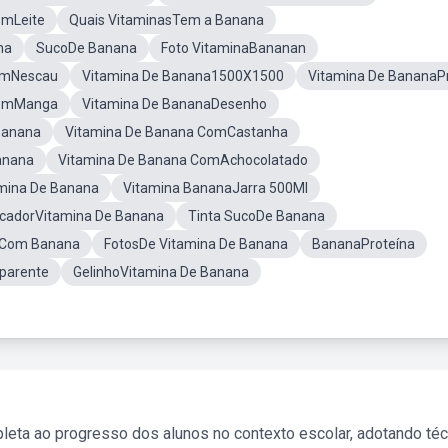
omLeite
Quais VitaminasTem a Banana
na
SucoDe Banana
Foto VitaminaBananan
omNescau
Vitamina De Banana1500X1500
Vitamina De BananaP
ComManga
Vitamina De BananaDesenho
Banana
Vitamina De Banana ComCastanha
anana
Vitamina De Banana ComAchocolatado
mina De Banana
Vitamina BananaJarra 500Ml
ficadorVitamina De Banana
Tinta SucoDe Banana
 Com Banana
FotosDe Vitamina De Banana
BananaProteína
parente
GelinhoVitamina De Banana
leta ao progresso dos alunos no contexto escolar, adotando té