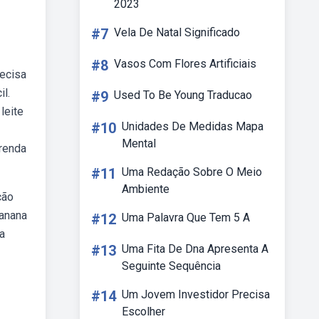
2023
#7
Vela De Natal Significado
#8
Vasos Com Flores Artificiais
recisa
l.
#9
Used To Be Young Traducao
leite
#10
Unidades De Medidas Mapa
Mental
prenda
#11
Uma Redação Sobre O Meio
Ambiente
ção
banana
#12
Uma Palavra Que Tem 5 A
a
#13
Uma Fita De Dna Apresenta A
Seguinte Sequência
#14
Um Jovem Investidor Precisa
Escolher