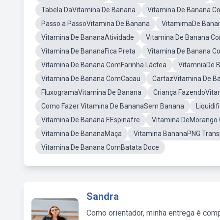
Tabela DaVitamina De Banana
Vitamina De Banana C
Passo a PassoVitamina De Banana
VitamimaDe Bana
Vitamina De BananaAtividade
Vitamina De Banana C
Vitamina De BananaFica Preta
Vitamina De Banana 
Vitamina De Banana ComFarinha Láctea
VitamniaDe 
Vitamina De Banana ComCacau
CartazVitamina De B
FluxogramaVitamina De Banana
Criança FazendoVita
Como Fazer Vitamina De BananaSem Banana
Liquidi
Vitamina De Banana EEspinafre
Vitamina DeMorango
Vitamina De BananaMaça
Vitamina BananaPNG Trans
Vitamina De Banana ComBatata Doce
Sandra
Como orientador, minha entrega é comp