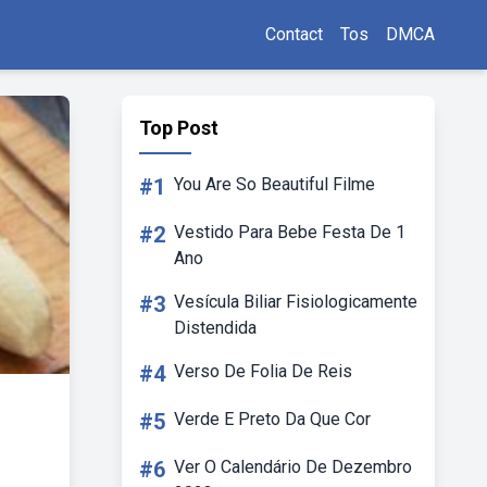
Contact
Tos
DMCA
Top Post
#1
You Are So Beautiful Filme
#2
Vestido Para Bebe Festa De 1
Ano
#3
Vesícula Biliar Fisiologicamente
Distendida
#4
Verso De Folia De Reis
#5
Verde E Preto Da Que Cor
#6
Ver O Calendário De Dezembro