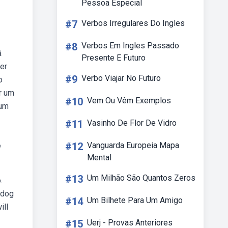
Pessoa Especial
#7
Verbos Irregulares Do Ingles
#8
Verbos Em Ingles Passado
á
Presente E Futuro
er
#9
Verbo Viajar No Futuro
o
r um
#10
Vem Ou Vêm Exemplos
 um
#11
Vasinho De Flor De Vidro
#12
Vanguarda Europeia Mapa
e
Mental
#13
Um Milhão São Quantos Zeros
.
 dog
#14
Um Bilhete Para Um Amigo
ill
#15
Uerj - Provas Anteriores