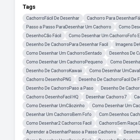
Tags
CachorroFácil De Desenhar
Cachorro Para DesenharFác
Passo a Passo ParaDesenhar Um Cachorro
Como Dese
DesenhoCão Fácil
Como Desenhar Um CachorroFofo E 
Desenho De CachorroPara Desenhar Facil
Imagens De
Como Desenhar Um CachorroSentado
Desenhos De C
Como Desenhar Um CachorroPequeno
Como Desenha
Desenho De CachorroKawaii
Como Desenhar UmCavalo
Cachorro DesenhoPNG
Desenho De CachorroFacil De 
Desenho De CachorroPaso a Paso
Desenho De Cachor
Cachorro DesenhoFacil HQ
Desenhar Cachorro7
Ca
Como Desenhar UmCãozinho
Como Desenhar Um Cac
Desenhar Um CachorroBem Fofo
Com Desenhos Cacho
Como Desenhar2 Cachorros Facil
CachorroSem Raça 
Aprender a DesenharPasso a Passo Cachorro
Desenho