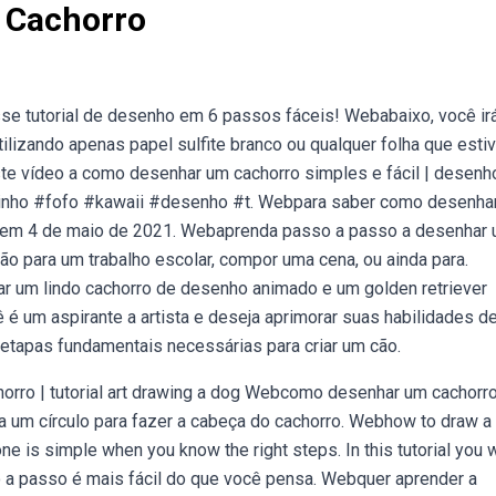
 Cachorro
 tutorial de desenho em 6 passos fáceis! Webabaixo, você ir
izando apenas papel sulfite branco ou qualquer folha que estiv
ste vídeo a como desenhar um cachorro simples e fácil | desenh
orrinho #fofo #kawaii #desenho #t. Webpara saber como desenha
ado em 4 de maio de 2021. Webaprenda passo a passo a desenhar
cão para um trabalho escolar, compor uma cena, ou ainda para.
r um lindo cachorro de desenho animado e um golden retriever
 é um aspirante a artista e deseja aprimorar suas habilidades d
 etapas fundamentais necessárias para criar um cão.
rro | tutorial art drawing a dog Webcomo desenhar um cachorro
 um círculo para fazer a cabeça do cachorro. Webhow to draw a
e is simple when you know the right steps. In this tutorial you w
 a passo é mais fácil do que você pensa. Webquer aprender a