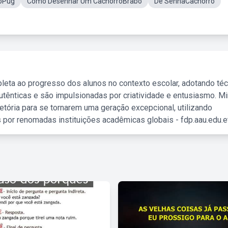
oPug
Como Desenhar Um CachorroBrabo
De SenhaCachorro
leta ao progresso dos alunos no contexto escolar, adotando té
tênticas e são impulsionadas por criatividade e entusiasmo. M
etória para se tornarem uma geração excepcional, utilizando
 por renomadas instituições acadêmicas globais - fdp.aau.edu.et