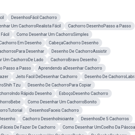
il
DesenhosFácil Cachorro
nhar Um CachorroRealista Fácil
Cachorro DesenhoPasso a Passo
Fácil
Como Desenhar Um CachorroSimples
Cachorro Em Desenho
CabeçaCachorro Desenho
achorrosPara Desenhar
Desenho De CachorroAssistir
r Um CachorroDe Lado
CachorroBravo Desenho
 Passo a Passo
Aprendendo aDesenhar Cachorro
Fazer
Jeito Facil DeDesenhar Cachorro
Desenho De CachorroLabr
roShih Tzu
Desenho De CachorroPara Copiar
chorroIndo Rápido Desenho
EsboçoDesenho Cachorro
horroBebe
Como Desenhar Um CachorroBonito
rroTutorial
DesenhosFaceis Cachorro
Desenho
Cachorro DesenhoIniciante
DesenhosDe 5 Cachorros
Fáceis De Fazer De Cachorro
Como Desenhar UmCoelho Da Pásco