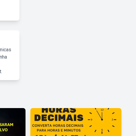
cnicas
inha
.