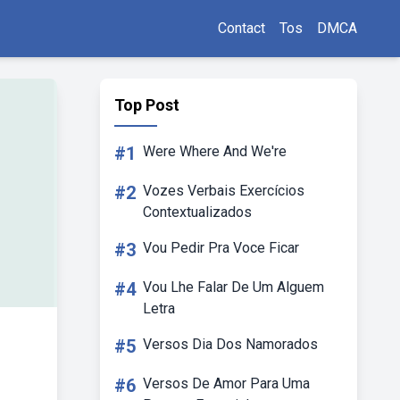
Contact
Tos
DMCA
Top Post
#1
Were Where And We're
#2
Vozes Verbais Exercícios
Contextualizados
#3
Vou Pedir Pra Voce Ficar
#4
Vou Lhe Falar De Um Alguem
Letra
#5
Versos Dia Dos Namorados
#6
Versos De Amor Para Uma