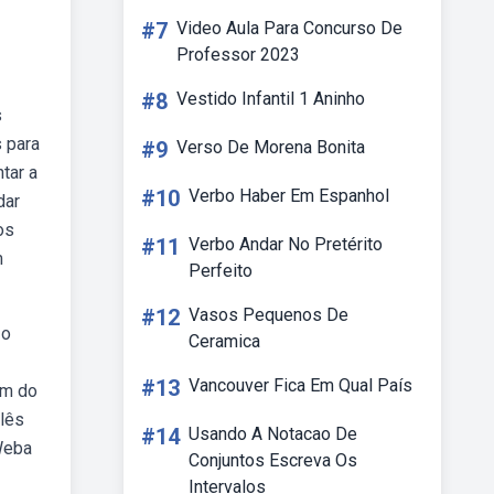
#7
Video Aula Para Concurso De
Professor 2023
#8
Vestido Infantil 1 Aninho
s
 para
#9
Verso De Morena Bonita
tar a
#10
Verbo Haber Em Espanhol
dar
os
#11
Verbo Andar No Pretérito
m
Perfeito
#12
Vasos Pequenos De
 o
Ceramica
#13
Vancouver Fica Em Qual País
ém do
glês
#14
Usando A Notacao De
Weba
Conjuntos Escreva Os
Intervalos