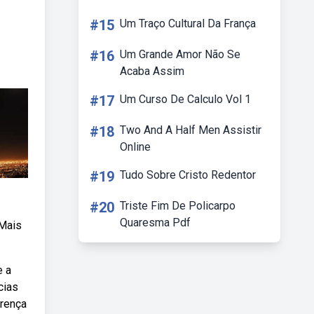
#15
Um Traço Cultural Da França
#16
Um Grande Amor Não Se
Acaba Assim
#17
Um Curso De Calculo Vol 1
#18
Two And A Half Men Assistir
Online
#19
Tudo Sobre Cristo Redentor
#20
Triste Fim De Policarpo
Quaresma Pdf
 Mais
e a
cias
erença