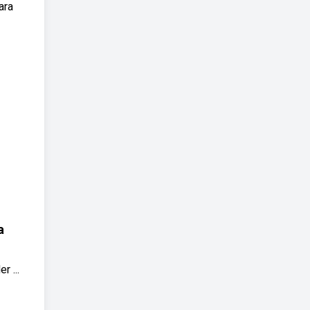
ara
a
 ...