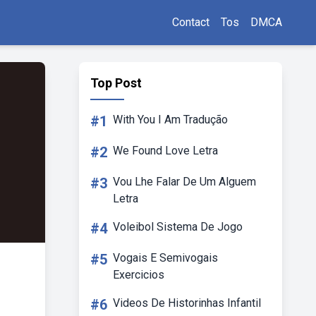
Contact
Tos
DMCA
Top Post
#1
With You I Am Tradução
#2
We Found Love Letra
#3
Vou Lhe Falar De Um Alguem
Letra
#4
Voleibol Sistema De Jogo
#5
Vogais E Semivogais
Exercicios
#6
Videos De Historinhas Infantil