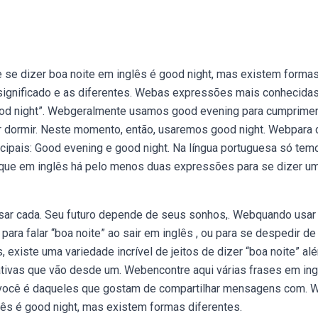
e se dizer boa noite em inglês é good night, mas existem forma
significado e as diferentes. Webas expressões mais conhecidas
good night”. Webgeralmente usamos good evening para cumprimen
 ir dormir. Neste momento, então, usaremos good night. Webpara 
cipais: Good evening e good night. Na língua portuguesa só tem
a que em inglês há pelo menos duas expressões para se dizer u
 usar cada. Seu futuro depende de seus sonhos,. Webquando usar
ra falar “boa noite” ao sair em inglês , ou para se despedir de
xiste uma variedade incrível de jeitos de dizer “boa noite” al
rnativas que vão desde um. Webencontre aqui várias frases em in
e você é daqueles que gostam de compartilhar mensagens com. 
lês é good night, mas existem formas diferentes.