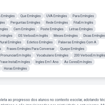
a EmIngles
Que EmIngles
UVA EmIngles
Para EmIngles
les
Perguntas EmIngles
Rede EmIngles
FitaEm Inglês
ngles
Cem EmIngles
Poste EmIngles
Letras EmIngles
EmIngles
OS VerbosEm Inglês
Meses EmIngles
Dicas EmIngle
Plural EmIngles
Ecletico EmIngles
Palavras EmIngles Com A
s
Frases EmIngles Para Conversar
Quepe EmIngles
PronunciarEm Inglês
Vocabulario EmIngles
200 VerbosEm Inglê
Frase InstaEm Ingles
Ingles Em1 Ano
As CoresEm Ingles
Horas EmIngles
leta ao progresso dos alunos no contexto escolar, adotando té