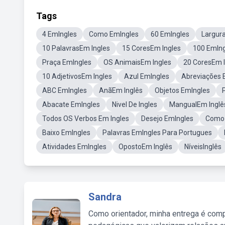
Tags
4 EmIngles
Como EmIngles
60 EmIngles
Largur
10 PalavrasEm Ingles
15 CoresEm Ingles
100 EmIng
Praça EmIngles
OS AnimaisEm Ingles
20 CoresEm I
10 AdjetivosEm Ingles
Azul EmIngles
Abreviações 
ABC EmIngles
AnãEm Inglês
Objetos EmIngles
Abacate EmIngles
Nivel De Ingles
MangualEm Inglê
Todos OS Verbos Em Ingles
Desejo EmIngles
Como 
Baixo EmIngles
Palavras EmIngles Para Portugues
Atividades EmIngles
OpostoEm Inglês
NíveisInglês
Sandra
Como orientador, minha entrega é comp