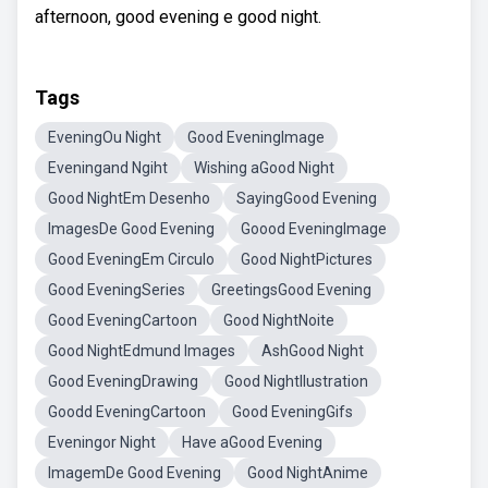
afternoon, good evening e good night.
Tags
EveningOu Night
Good EveningImage
Eveningand Ngiht
Wishing aGood Night
Good NightEm Desenho
SayingGood Evening
ImagesDe Good Evening
Goood EveningImage
Good EveningEm Circulo
Good NightPictures
Good EveningSeries
GreetingsGood Evening
Good EveningCartoon
Good NightNoite
Good NightEdmund Images
AshGood Night
Good EveningDrawing
Good NightIlustration
Goodd EveningCartoon
Good EveningGifs
Eveningor Night
Have aGood Evening
ImagemDe Good Evening
Good NightAnime