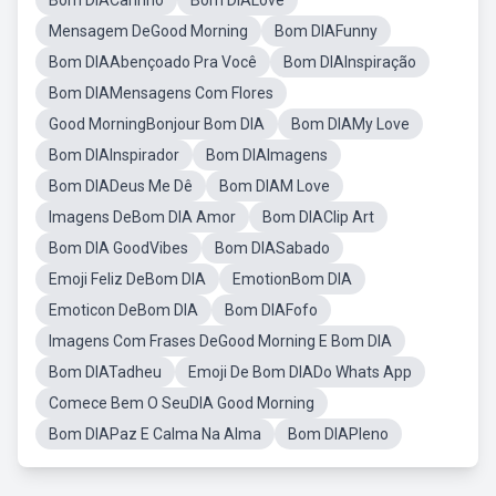
Bom DIACarinho
Bom DIALove
Mensagem DeGood Morning
Bom DIAFunny
Bom DIAAbençoado Pra Você
Bom DIAInspiração
Bom DIAMensagens Com Flores
Good MorningBonjour Bom DIA
Bom DIAMy Love
Bom DIAInspirador
Bom DIAImagens
Bom DIADeus Me Dê
Bom DIAM Love
Imagens DeBom DIA Amor
Bom DIAClip Art
Bom DIA GoodVibes
Bom DIASabado
Emoji Feliz DeBom DIA
EmotionBom DIA
Emoticon DeBom DIA
Bom DIAFofo
Imagens Com Frases DeGood Morning E Bom DIA
Bom DIATadheu
Emoji De Bom DIADo Whats App
Comece Bem O SeuDIA Good Morning
Bom DIAPaz E Calma Na Alma
Bom DIAPleno