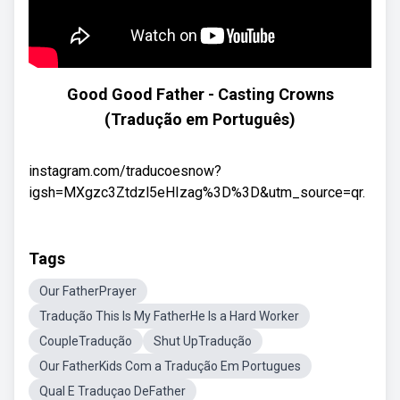
Good Good Father - Casting Crowns
(Tradução em Português)
instagram.com/traducoesnow?
igsh=MXgzc3Ztdzl5eHIzag%3D%3D&utm_source=qr.
Tags
Our FatherPrayer
Tradução This Is My FatherHe Is a Hard Worker
CoupleTradução
Shut UpTradução
Our FatherKids Com a Tradução Em Portugues
Qual E Traduçao DeFather