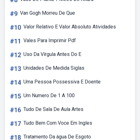
#8
#9
Van Gogh Morreu De Que
#10
Valor Relativo E Valor Absoluto Atividades
#11
Vales Para Imprimir Pdf
#12
Uso Da Vírgula Antes Do E
#13
Unidades De Medida Siglas
#14
Uma Pessoa Possessiva E Doente
#15
Um Numero De 1 A 100
#16
Tudo De Sala De Aula Artes
#17
Tudo Bem Com Voce Em Ingles
#18
Tratamento Da água De Esgoto