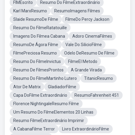
FIMEscrito
Resumo Do FilmeExtraordinário
Karl MarxResumo
ResumoImagens Filmes
Slaide ResumoDe Filme
FilmeDo Percy Jackson
Resumo Do FilmeRatatouille
Imagens Do Filmea Cabana
Adoro CinemaFilmes
ResumoDe Ágora Filme
Vale Do SilicioFilme
FilmePreciosa Resumo
Odelo DeResumo De Filme
Resumo Do FilmeInvictus
FilmeEl Metodo
Resumo De FilmesProntos
A Grande Virada
Resumo Do FilmeMartinho Lutero
TitanicResumo
Ator De Matrix
GladiadorFilme
Capa DoFilme Extraordinário
ResumoFahrenheit 451
Florence NightingaleResumo Filme
Um Resumo Do FilmeElementos 20 Linhas
Resumo FilmeExtraordinário Imprimir
A CabanaFilme Terror
Livro ExtraordinárioFilme