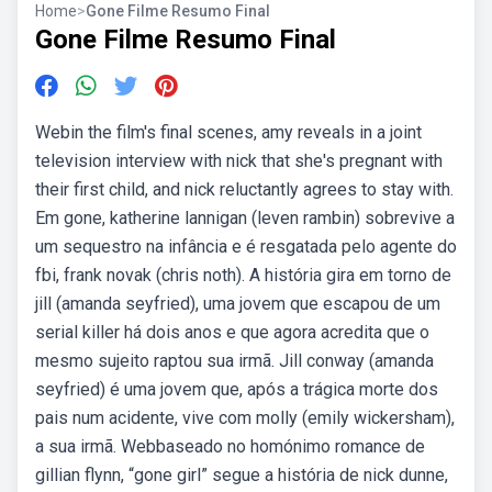
Home
>
Gone Filme Resumo Final
Gone Filme Resumo Final
Webin the film's final scenes, amy reveals in a joint
television interview with nick that she's pregnant with
their first child, and nick reluctantly agrees to stay with.
Em gone, katherine lannigan (leven rambin) sobrevive a
um sequestro na infância e é resgatada pelo agente do
fbi, frank novak (chris noth). A história gira em torno de
jill (amanda seyfried), uma jovem que escapou de um
serial killer há dois anos e que agora acredita que o
mesmo sujeito raptou sua irmã. Jill conway (amanda
seyfried) é uma jovem que, após a trágica morte dos
pais num acidente, vive com molly (emily wickersham),
a sua irmã. Webbaseado no homónimo romance de
gillian flynn, “gone girl” segue a história de nick dunne,