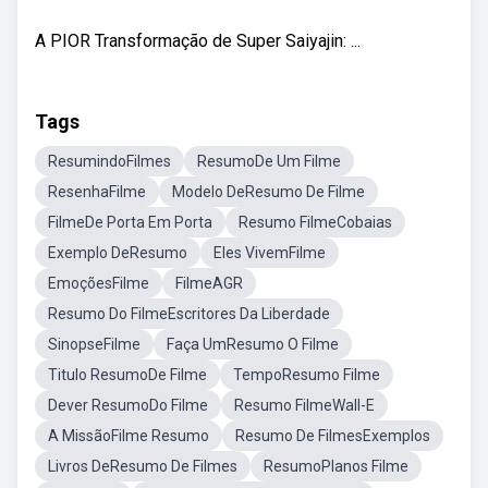
A PIOR Transformação de Super Saiyajin: ...
Tags
ResumindoFilmes
ResumoDe Um Filme
ResenhaFilme
Modelo DeResumo De Filme
FilmeDe Porta Em Porta
Resumo FilmeCobaias
Exemplo DeResumo
Eles VivemFilme
EmoçõesFilme
FilmeAGR
Resumo Do FilmeEscritores Da Liberdade
SinopseFilme
Faça UmResumo O Filme
Titulo ResumoDe Filme
TempoResumo Filme
Dever ResumoDo Filme
Resumo FilmeWall-E
A MissãoFilme Resumo
Resumo De FilmesExemplos
Livros DeResumo De Filmes
ResumoPlanos Filme