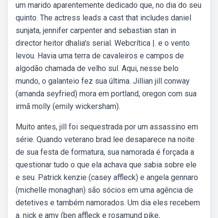
um marido aparentemente dedicado que, no dia do seu
quinto. The actress leads a cast that includes daniel
sunjata, jennifer carpenter and sebastian stan in
director heitor dhalia's serial. Webcrítica |. e o vento
levou. Havia uma terra de cavaleiros e campos de
algodão chamada de velho sul. Aqui, nesse belo
mundo, o galanteio fez sua última. Jillian jill conway
(amanda seyfried) mora em portland, oregon com sua
irmã molly (emily wickersham).
Muito antes, jill foi sequestrada por um assassino em
série. Quando veterano brad lee desaparece na noite
de sua festa de formatura, sua namorada é forçada a
questionar tudo o que ela achava que sabia sobre ele
e seu. Patrick kenzie (casey affleck) e angela gennaro
(michelle monaghan) são sócios em uma agência de
detetives e também namorados. Um dia eles recebem
a. nick e amy (ben affleck e rosamund pike,