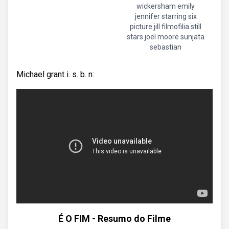
wickersham emily
jennifer starring six
picture jill filmofilia still
stars joel moore sunjata
sebastian
Michael grant i. s. b. n:
É O FIM - Resumo do Filme