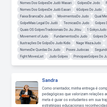
Nomes Dos GolpesDe Judô Wasari
GolpesDe Jodo
Nomes Dos GolpesDe Judô Easari
6Golpes Do Judo
Faixa BrancaDo Judô
MovimentosDo Judo
Qual Me
GolpeMais Legal Do Judô
TecnicasDo Judo
Golpes 
Quais OS GolpesTradicionais Do Jiu Jitsu
1 GokyoJudo
Movement ofJudo
FundamentosDo Judo
Golpes De
Ilustrações De GolpsDo Judo Kidis
Nage WazaJudo
NomesDe Quedas Do Judo
Poses Judocas
Segund
Fight MovesList
Judo Golpes
PrincipaisGolpes Do J
Sandra
Como orientador, minha entrega é comp
pedagógicas que valorizam relações au
meta é guiar os estudantes em sua traj
estratégias educacionais reconhecidas