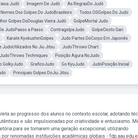
Faixa Judô
Imagem De Judô
As RegrasDo Judô
Nomes Dos Golpes Do JudoBrasileiro
Todos OSGolpes Do Judo
lhor Golpes DoDouglas Vieira Judô
GolpeMortal Judo
De JudoPasso a Passo
ContragolpeJudo
GolpeOsoto Gari
Karate KyokushinGolpes
Judo Partes DoCorpo Em Japonês
 JudoUtilizados No Jiu Jitsu
JudoThrows Chart
JudoThrows Techniques
Posição Agura NoJudo
o GolkyJudo
GraficoJudo
Go KyuJudo
JudoPosição Inicial
udo
Principais Golpes DoJiu Jitsu
leta ao progresso dos alunos no contexto escolar, adotando té
tênticas e são impulsionadas por criatividade e entusiasmo. M
etória para se tornarem uma geração excepcional, utilizando
 por renomadas instituições acadêmicas globais - fdp.aau.edu.et