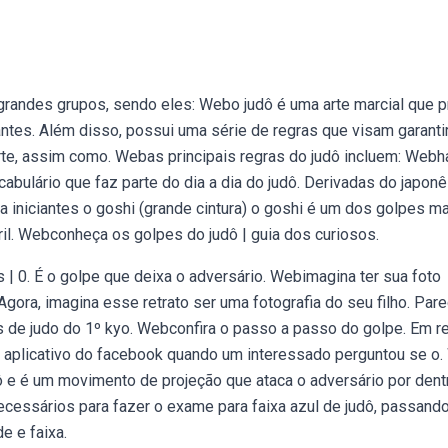
randes grupos, sendo eles: Webo judô é uma arte marcial que 
cantes. Além disso, possui uma série de regras que visam garanti
rte, assim como. Webas principais regras do judô incluem: Webh
bulário que faz parte do dia a dia do judô. Derivadas do japonê
ra iniciantes o goshi (grande cintura) o goshi é um dos golpes m
ril. Webconheça os golpes do judô | guia dos curiosos.
s | 0. É o golpe que deixa o adversário. Webimagina ter sua foto
ora, imagina esse retrato ser uma fotografia do seu filho. Par
s de judo do 1º kyo. Webconfira o passo a passo do golpe. Em re
 aplicativo do facebook quando um interessado perguntou se o
 e é um movimento de projeção que ataca o adversário por dent
ecessários para fazer o exame para faixa azul de judô, passand
e e faixa.