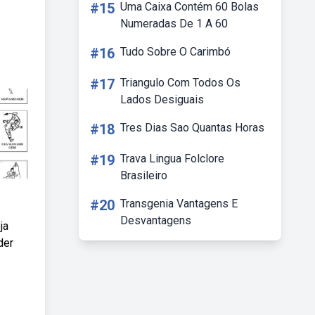
#15
Uma Caixa Contém 60 Bolas
Numeradas De 1 A 60
#16
Tudo Sobre O Carimbó
#17
Triangulo Com Todos Os
Lados Desiguais
#18
Tres Dias Sao Quantas Horas
#19
Trava Lingua Folclore
Brasileiro
#20
Transgenia Vantagens E
Desvantagens
ja
der