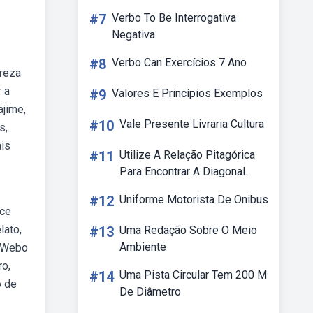
#7
Verbo To Be Interrogativa
Negativa
#8
Verbo Can Exercícios 7 Ano
preza
r a
#9
Valores E Princípios Exemplos
ajime,
#10
Vale Presente Livraria Cultura
s,
ais
#11
Utilize A Relação Pitagórica
Para Encontrar A Diagonal.
#12
Uniforme Motorista De Onibus
ece
lato,
#13
Uma Redação Sobre O Meio
Ambiente
. Webo
ro,
#14
Uma Pista Circular Tem 200 M
o de
De Diâmetro