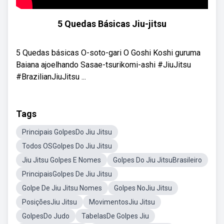
5 Quedas Básicas Jiu-jitsu
5 Quedas básicas O-soto-gari O Goshi Koshi guruma
Baiana ajoelhando Sasae-tsurikomi-ashi #JiuJitsu
#BrazilianJiuJitsu ...
Tags
Principais GolpesDo Jiu Jitsu
Todos OSGolpes Do Jiu Jitsu
Jiu Jitsu Golpes E Nomes
Golpes Do Jiu JitsuBrasileiro
PrincipaisGolpes De Jiu Jitsu
Golpe De Jiu Jitsu Nomes
Golpes NoJiu Jitsu
PosiçõesJiu Jitsu
MovimentosJiu Jitsu
GolpesDo Judo
TabelasDe Golpes Jiu