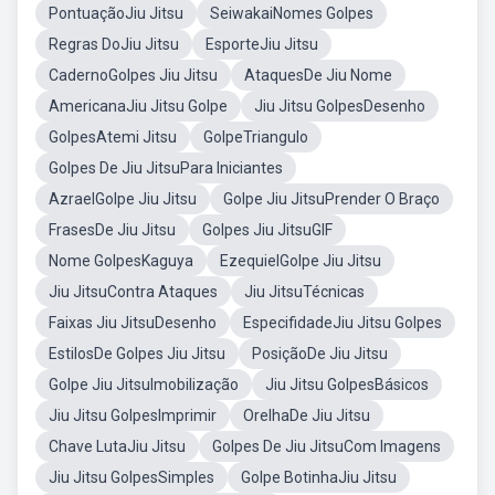
PontuaçãoJiu Jitsu
SeiwakaiNomes Golpes
Regras DoJiu Jitsu
EsporteJiu Jitsu
CadernoGolpes Jiu Jitsu
AtaquesDe Jiu Nome
AmericanaJiu Jitsu Golpe
Jiu Jitsu GolpesDesenho
GolpesAtemi Jitsu
GolpeTriangulo
Golpes De Jiu JitsuPara Iniciantes
AzraelGolpe Jiu Jitsu
Golpe Jiu JitsuPrender O Braço
FrasesDe Jiu Jitsu
Golpes Jiu JitsuGIF
Nome GolpesKaguya
EzequielGolpe Jiu Jitsu
Jiu JitsuContra Ataques
Jiu JitsuTécnicas
Faixas Jiu JitsuDesenho
EspecifidadeJiu Jitsu Golpes
EstilosDe Golpes Jiu Jitsu
PosiçãoDe Jiu Jitsu
Golpe Jiu JitsuImobilização
Jiu Jitsu GolpesBásicos
Jiu Jitsu GolpesImprimir
OrelhaDe Jiu Jitsu
Chave LutaJiu Jitsu
Golpes De Jiu JitsuCom Imagens
Jiu Jitsu GolpesSimples
Golpe BotinhaJiu Jitsu