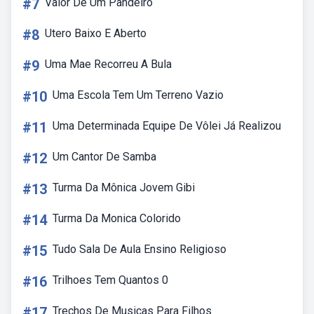
#7
Valor De Um Pandeiro
#8
Utero Baixo E Aberto
#9
Uma Mae Recorreu A Bula
#10
Uma Escola Tem Um Terreno Vazio
#11
Uma Determinada Equipe De Vôlei Já Realizou
#12
Um Cantor De Samba
#13
Turma Da Mônica Jovem Gibi
#14
Turma Da Monica Colorido
#15
Tudo Sala De Aula Ensino Religioso
#16
Trilhoes Tem Quantos 0
#17
Trechos De Musicas Para Filhos