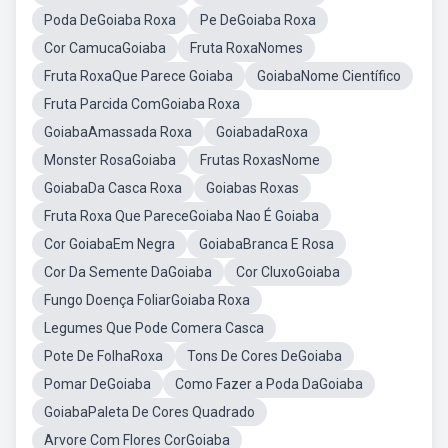
Poda DeGoiaba Roxa
Pe DeGoiaba Roxa
Cor CamucaGoiaba
Fruta RoxaNomes
Fruta RoxaQue Parece Goiaba
GoiabaNome Científico
Fruta Parcida ComGoiaba Roxa
GoiabaAmassada Roxa
GoiabadaRoxa
Monster RosaGoiaba
Frutas RoxasNome
GoiabaDa Casca Roxa
Goiabas Roxas
Fruta Roxa Que PareceGoiaba Nao É Goiaba
Cor GoiabaEm Negra
GoiabaBranca E Rosa
Cor Da Semente DaGoiaba
Cor CluxoGoiaba
Fungo Doença FoliarGoiaba Roxa
Legumes Que Pode Comera Casca
Pote De FolhaRoxa
Tons De Cores DeGoiaba
Pomar DeGoiaba
Como Fazer a Poda DaGoiaba
GoiabaPaleta De Cores Quadrado
Arvore Com Flores CorGoiaba