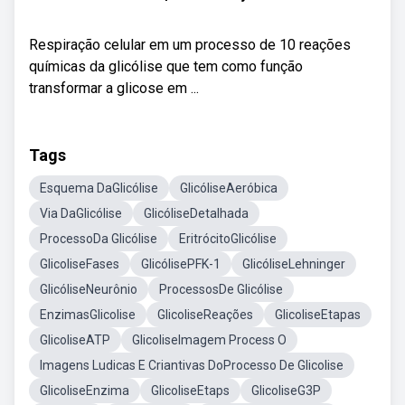
Respiração celular em um processo de 10 reações
químicas da glicólise que tem como função
transformar a glicose em ...
Tags
Esquema DaGlicólise
GlicóliseAeróbica
Via DaGlicólise
GlicóliseDetalhada
ProcessoDa Glicólise
EritrócitoGlicólise
GlicoliseFases
GlicólisePFK-1
GlicóliseLehninger
GlicóliseNeurônio
ProcessosDe Glicólise
EnzimasGlicolise
GlicoliseReações
GlicoliseEtapas
GlicoliseATP
GlicoliseImagem Process O
Imagens Ludicas E Criantivas DoProcesso De Glicolise
GlicoliseEnzima
GlicoliseEtaps
GlicoliseG3P