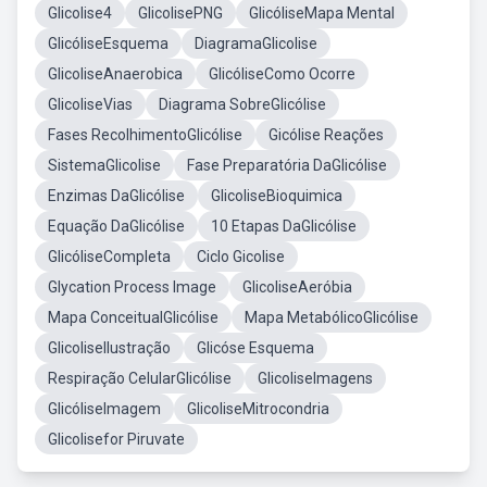
Glicolise4
GlicolisePNG
GlicóliseMapa Mental
GlicóliseEsquema
DiagramaGlicolise
GlicoliseAnaerobica
GlicóliseComo Ocorre
GlicoliseVias
Diagrama SobreGlicólise
Fases RecolhimentoGlicólise
Gicólise Reações
SistemaGlicolise
Fase Preparatória DaGlicólise
Enzimas DaGlicólise
GlicoliseBioquimica
Equação DaGlicólise
10 Etapas DaGlicólise
GlicóliseCompleta
Ciclo Gicolise
Glycation Process Image
GlicoliseAeróbia
Mapa ConceitualGlicólise
Mapa MetabólicoGlicólise
GlicoliseIlustração
Glicóse Esquema
Respiração CelularGlicólise
GlicoliseImagens
GlicóliseImagem
GlicoliseMitrocondria
Glicolisefor Piruvate