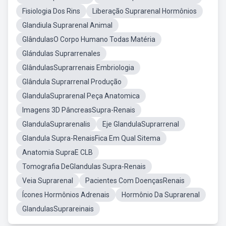
Fisiologia Dos Rins
Liberação Suprarenal Hormônios
Glandiula Suprarenal Animal
GlândulasO Corpo Humano Todas Matéria
Glándulas Suprarrenales
GlândulasSuprarrenais Embriologia
Glândula Suprarrenal Produção
GlandulaSuprarenal Peça Anatomica
Imagens 3D PâncreasSupra-Renais
GlandulaSuprarenalis
Eje GlandulaSuprarrenal
Glandula Supra-RenaisFica Em Qual Sitema
Anatomia SupraE CLB
Tomografia DeGlandulas Supra-Renais
Veia Suprarenal
Pacientes Com DoençasRenais
Ícones Hormônios Adrenais
Hormônio Da Suprarenal
GlandulasSuprareinais