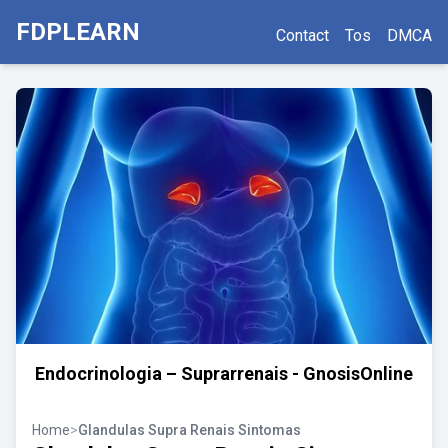
FDPLEARN
Contact
Tos
DMCA
Endocrinologia – Suprarrenais - GnosisOnline
Home
>
Glandulas Supra Renais Sintomas