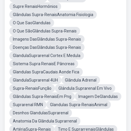
Supre RenaisHormônios
Glândulas Supra-RenaisAnatomia Fisiologia
O Que SaoGlandulas
O Que SãoGlândulas Supra-Renais
Imagens DasGlândulas Supra-Renais
Doenças DasGlândulas Supra-Renais
GlandulaSuprarenal Cortex E Medula
Sistema Supra RenaisE Pâncreas
Glandulas SupraCaudais Aonde Fica
GlandulaSuprarenal 4UH
Glândula Adrenal
Supra-RenaisFunção
Glándula Suprarenal Em Vivo
Glândulas Supra-RenaisEm Png
Imagem DeGlandulas
Suprarenal RMN
Glandulas Supra-RenaisAnimal
Desnhos GlandulasSuprarenal
Anatomia Da Glândula Suprarrenal
ArtériaSupra-Renais
Timo E SuprarrenaisGlândulas