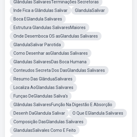
Glândulas SalivaresTerminações Secretoras
Inde Fica a Glândulas Salivar
GlandulaSalivar
Boca EGlandula Salivares
Estrutura Glandulas SalivaresMaiores
Onde Desemboca OS asGlandulas Salivares
GlandulaSalivar Parotida
Como Desenhar asGlandulas Salivares
Glandulas SalivaresDas Boca Humana
Conteudos Secreta Dos DasGlandulas Salivares
Resumo Das GlânduaSalivares
Localiza AoGlandulas Salivares
Funçao DeGlandulas Saliva's
Glândulas SalivaresFunção Na Digestão E Absorção
Desenh DaGlandula Salivar
O Que EGlandula Salivares
Composição DasGlandulas Salivares
GlandulasSalivales Como E Feito