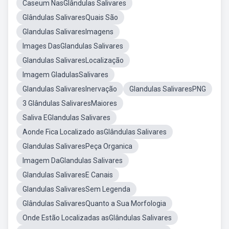
Caseum NasGlândulas Salivares
Glândulas SalivaresQuais São
Glandulas SalivaresImagens
Images DasGlandulas Salivares
Glandulas SalivaresLocalização
Imagem GladulasSalivares
Glandulas SalivaresInervação
Glandulas SalivaresPNG
3 Glândulas SalivaresMaiores
Saliva EGlandulas Salivares
Aonde Fica Localizado asGlândulas Salivares
Glandulas SalivaresPeça Organica
Imagem DaGlandulas Salivares
Glandulas SalivaresE Canais
Glandulas SalivaresSem Legenda
Glândulas SalivaresQuanto a Sua Morfologia
Onde Estão Localizadas asGlândulas Salivares