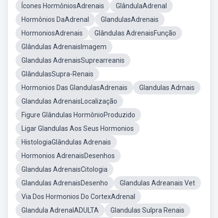
Ícones HormôniosAdrenais
GlândulaAdrenal
Hormônios DaAdrenal
GlandulasAdrenais
HormoniosAdrenais
Glândulas AdrenaisFunção
Glândulas AdrenaisImagem
Glandulas AdrenaisSuprearreanis
GlândulasSupra-Renais
Hormonios Das GlandulasAdrenais
Glandulas Adrnais
Glandulas AdrenaisLocalização
Figure Glândulas HormônioProduzido
Ligar Glandulas Aos Seus Hormonios
HistologiaGlândulas Adrenais
Hormonios AdrenaisDesenhos
Glandulas AdrenaisCitologia
Glandulas AdrenaisDesenho
Glandulas Adreanais Vet
Via Dos Hormonios Do CortexAdrenal
Glandula AdrenalADULTA
Glandulas Sulpra Renais