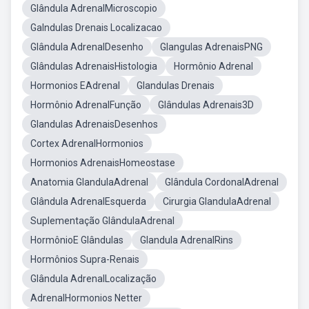
Glândula AdrenalMicroscopio
Galndulas Drenais Localizacao
Glândula AdrenalDesenho
Glangulas AdrenaisPNG
Glândulas AdrenaisHistologia
Hormônio Adrenal
Hormonios EAdrenal
Glandulas Drenais
Hormônio AdrenalFunção
Glândulas Adrenais3D
Glandulas AdrenaisDesenhos
Cortex AdrenalHormonios
Hormonios AdrenaisHomeostase
Anatomia GlandulaAdrenal
Glândula CordonalAdrenal
Glândula AdrenalEsquerda
Cirurgia GlandulaAdrenal
Suplementação GlândulaAdrenal
HormônioE Glândulas
Glandula AdrenalRins
Hormônios Supra-Renais
Glândula AdrenalLocalização
AdrenalHormonios Netter