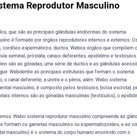
istema Reprodutor Masculino
s, que são as principais glândulas endócrinas do sistema
lino é formado por órgãos reprodutores internos e externos. O
os, cordões espermáticos, ductos. Webos órgãos que compõem 
ula seminal, próstata, canais deferentes, epidídimo e testículos.
no são as gônadas, uma série de ductos e as glândulas acessó
eguir. Webdentre as principais estruturas que formam o sistema
, o canal deferente, a uretra e o pênis, além. Webo sistema
tal masculino, é composto pelos testículos, bolsa escrotal, p
ais internos são as gônadas masculinas (testículos), o epidídi
ernos. Webo sistema reprodutor masculino compreende as glân
 se formam os gametas masculinos ou espermatozoides, e as via
tal masculino) é o sistema do corpo humano envolvido com o