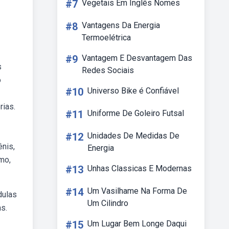
#7
Vegetais Em Inglês Nomes
#8
Vantagens Da Energia
Termoelétrica
#9
Vantagem E Desvantagem Das
s
Redes Sociais
o
#10
Universo Bike é Confiável
rias.
#11
Uniforme De Goleiro Futsal
#12
Unidades De Medidas De
ênis,
Energia
mo,
#13
Unhas Classicas E Modernas
#14
Um Vasilhame Na Forma De
dulas
Um Cilindro
s.
#15
Um Lugar Bem Longe Daqui