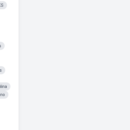
ES
s
s
lina
ino