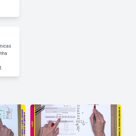
cnicas
inha
.