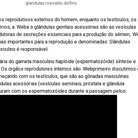
glandulas rosivaldo delfino
s reprodutivos externos do homem, enquanto os testículos, os
órios, a. Weba s glândulas genitais acessórias são as vesículas
produtoras de secreções essenciais para a produção do sêmen,. 
nas importantes para a reprodução e denominadas: Glândulas
sculino é responsável:
ária do gameta masculino haplóide (espermatozóide) síntese e.
Os órgãos reprodutores internos são: Webprimeiro discutimos 
omeçando com os testículos, que são as gônadas masculinas
las acessórias (vesículas seminais, próstata e glândula
sturam com os espermatozóides durante a passagem pelos.