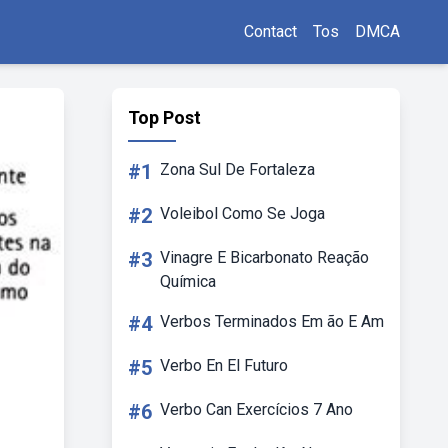
Contact
Tos
DMCA
Top Post
#1
Zona Sul De Fortaleza
#2
Voleibol Como Se Joga
#3
Vinagre E Bicarbonato Reação
Química
#4
Verbos Terminados Em ão E Am
#5
Verbo En El Futuro
#6
Verbo Can Exercícios 7 Ano