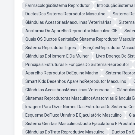
FarmacologiaSistema Reprodutor
IntroduçãoSistema 
DuctosDos Sistema Reprodutor Masculino
Sistema Re
Glândulas AcessóriasMasculinas Veterinárias
Sistema
Anatomia Do AparelhoReprodutor Masculino GIF
Sist
Quais OS Ductos GenitaisDo Sistema Reprodutor Masculi
Sistema ReprodutorTigres
FunçõesReprodutor Mascul
Glândulas DoHomem E Da Mulher
Livro Doença Do Si
Principais Estruturas E FunçõesDo Sistema Reprodutor
Aparelho Reprodutor DoEquino Macho
Sistema Reprod
Smart Kids Desenhos AparelhoReprodutor Masculino
Glândulas AcessóriasMasculinas Veterinaria
Glândula
Sistemas Reprodutoras MasculinosAnatomias Glândula B
Imagem Para Dizer Nomes Das EstruturasDo Sistema Gen
Esquema DoFluxo Urinário E Ejaculatório Masculino
Gl
Sistema Genitais MasculinosDucto Ejaculatorio E Prostata
Glândulas DoTrato Reprodutivo Masculino
Ductos Do S