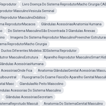
Reprodutor
Livro Doença Do Sistema ReprodutorMacho Cirurgia CA
produtor MasculinoVesicula Seminal
 Reprodutor MasculinoDidático
ema ReprodutorMacacos
Glândulas AcessóriasAnatomia Humana
no
Do Sistema MasculinoSão Encontrada 3 Glandulas Anexas
ino
Imagens Do Sistema Reprodutor MasculinoPreencher Estrutura
stema ReprodutorMacho Cirurgia
Ductos Diferentes Modelos 3DSistema Reprodutor
utror MasculinoEstrutura
Aparelho Reprodutor MasculinoSmart Kid
Glândulas AcessóriasHumana
s AcessóriasOnde Fica
Anatomia GlândulasGenital Acessórias Mascu
ulbouretral
Fluxograma Do Exame FisicoDo Aparelho Genital Mascul
ital Masc
GlandulasNo Peito Maiscolino
andulas Acessorias Do Sistema Masculino
Glândulas AcessóriasSecretam
istemaReprotudo Masculi
Anatomia Do SistemaGenital Masculino