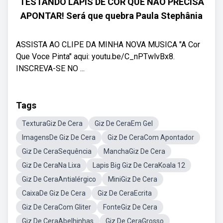
TESTANDO LÁPIS DE COR QUE NÃO PRECISA
APONTAR! Será que quebra Paula Stephânia
ASSISTA AO CLIPE DA MINHA NOVA MUSICA "A Cor
Que Voce Pinta" aqui: youtu.be/C_nPTwlvBx8.
INSCREVA-SE NO ...
Tags
TexturaGiz De Cera
Giz De CeraEm Gel
ImagensDe Giz De Cera
Giz De CeraCom Apontador
Giz De CeraSequência
ManchaGiz De Cera
Giz De CeraNa Lixa
Lapis Big Giz De CeraKoala 12
Giz De CeraAntialérgico
MiniGiz De Cera
CaixaDe Giz De Cera
Giz De CeraEcrita
Giz De CeraCom Gliter
FonteGiz De Cera
Giz De CeraAbelhinhas
Giz De CeraGrosso