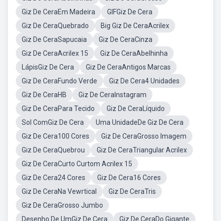
Giz De CeraEm Madeira
GIFGiz De Cera
Giz De CeraQuebrado
Big Giz De CeraAcrilex
Giz De CeraSapucaia
Giz De CeraCinza
Giz De CeraAcrilex 15
Giz De CeraAbelhinha
LápisGiz De Cera
Giz De CeraAntigos Marcas
Giz De CeraFundo Verde
Giz De Cera4 Unidades
Giz De CeraHB
Giz De CeraInstagram
Giz De CeraPara Tecido
Giz De CeraLíquido
Sol ComGiz De Cera
Uma UnidadeDe Giz De Cera
Giz De Cera100 Cores
Giz De CeraGrosso Imagem
Giz De CeraQuebrou
Giz De CeraTriangular Acrilex
Giz De CeraCurto Curtom Acrilex 15
Giz De Cera24 Cores
Giz De Cera16 Cores
Giz De CeraNa Vewrtical
Giz De CeraTris
Giz De CeraGrosso Jumbo
Desenho De UmGiz De Cera
Giz De CeraDo Gigante