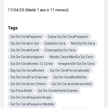
17/04/20 (Maitê 1 ano e 11 meses)
Tags
Giz De CeraPequeno
Caixa Giz De CeraPequeno
Giz De CeraEm Gel
GizãoDe Cera
MiniGiz De Cera
Giz De CeraInfantil
CriançasGiz De Cera
Giz De CeraInstagram
Molde Caixa MiniGiz De Cera
Giz De CeraAcrilex 12 Cores
ImagensDe Giz De Cera
Big Giz De CeraAcrilex
Giz De CeraPersonalizado
Giz De CeraPra Criancas
Giz De CeraAbelhinha
Giz De CeraCom Cheiro
Giz De CeraLembrancinha
Giz Para Bebê
Giz De CeraInfantil Grande
Giz De CeraPequeno Koala
Giz De CeraPequeno Medida