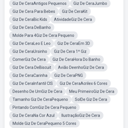
Giz De CeraAntigos Pequenos
Giz De CeraJumbo
Giz De Cera Para Bebes
Giz De CeraKit
Giz De CeraBic Kids
AtividadeGiz De Cera
Giz De Cera DeBanho
Molde Para 4Giz De Cera Pequeno
Giz De CeraLeo E Leo
Giz De CeraEm 3D
Giz De CeraUrsinho
Giz De Cera 1º Giz
ComerGiz De Cera
Giz De CeraHora Do Banho
Giz De Cera DeBiscuit
Avião DeenhoGiz De Cera
Giz De CeraCarinha
Giz De CeraPNG
Giz De CeraInfantil CIS
Giz De CeraAcrilex 6 Cores
Desenho De UmGiz De Cera
Meu PrimeiroGiz De Cera
Tamanho Giz De CeraPequeno
SolDe Giz De Cera
Pintando ComGiz De Cera Pequeno
Giz De CeraNa Cor Azul
IlustraçãoGiz De Cera
Molde Giz De CeraPequeno 5 Cores