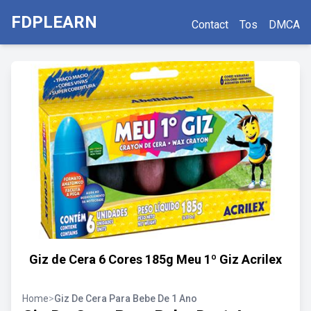
FDPLEARN
Contact
Tos
DMCA
Giz de Cera 6 Cores 185g Meu 1º Giz Acrilex
Home
>
Giz De Cera Para Bebe De 1 Ano