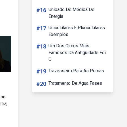
#16
Unidade De Medida De
Energia
#17
Unicelulares E Pluricelulares
Exemplos
#18
Um Dos Circos Mais
Famosos Da Antiguidade Foi
O
#19
Travesseiro Para As Pernas
#20
Tratamento De Agua Fases
l on
etra,