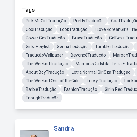
Tags
Pick MeGirl Tradução
PrettyTradução
CoatTraduçã
CoolTradução
LookTradução
I Love KoreanGirls Tr
Power GirsTradução
BraveTradução
GirlBoss Trad
Girls. Playlist
GonnaTradução
TumblerTradução
TraduçãoWallpaper
BeyoncéTradução
MaroonTrad
The WeekndTradução
Maroon 5 GirlsLike Letra E Trad
About BoyTradução
Letra Normal GirlSza Traduçao
The Weeknd One of theGirls
Lucky Traduçao
Lookb
BarbieTradução
FashionTradução
Girlin Red Tradu
EnoughTradução
Sandra