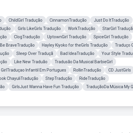
o
ChildGirl Tradução
CinnamonTradução
Just Do ItTradução
adução
Girls LikeGirls Tradução
WorkTradução
StarGirl Traduç
ução
ClogTradução
UptownGirl Tradução
SpiceGirl Tradução
Be BraveTradução
Hayley Kiyoko for theGirls Tradução
Traduço 
ução
Sleep Over Traduçã
Bad IdeaTradução
Your Style Trad
ução
Like New Traduão
Tradusão Da Musical BarbieGirl
GirlTraduçao Infantil Em Portugues
RollinTradução
CD JustGirls
ook ChayuliTradução
StepTradução
RideTradução
ção
GirlsJust Wanna Have Fun Tradução
TraduçãoDa Música My Gi