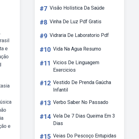
#7
Visão Holística Da Saúde
#8
Vinha De Luz Pdf Gratis
.
#9
Vidraria De Laboratorio Pdf
rasil
ta e
#10
Vida Na Agua Resumo
ução
#11
Vicios De Linguagem
d
Exercicios
#12
Vestido De Prenda Gaúcha
tasia
Infantil
música
#13
Verbo Saber No Passado
não
#14
Vela De 7 Dias Queima Em 3
ia
Dias
ção e
#15
Veias Do Pescoço Entupidas