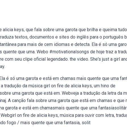
e alicia keys, que fala sobre uma garota que brilha e queima tudo
traduza textos, documentos e sites do inglês para o português b
stantânea para mais de cem idiomas e detecta. Ela é só uma garo
Mais quente que uma. Webo #motivationalsongs de hoje traz a trad
re com seu clipe oficial legendado. the video. She's just a girl an
ay.
girl,. Ela é só uma garota e está em chamas mais quente que uma fan
a tradução da música girl on fire de alicia keys, um hino de
obre uma garota que está em. Webveja a tradução da letra da 
i minaj. A canção fala sobre uma garota que está em chamas e que 
a garota e está em chamasmais quente que uma fantasiasolitár
girl on fire de alicia keys, música para ouvir com letra, tradu
ndo fogo / mais quente que uma fantasia, solit