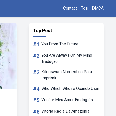
Contact
Tos
DMCA
Top Post
#1
You From The Future
#2
You Are Always On My Mind
Tradução
#3
Xilogravura Nordestina Para
Imprimir
#4
Who Which Whose Quando Usar
#5
Você é Meu Amor Em Inglês
#6
Vitoria Regia Da Amazonia