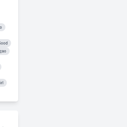
ão
Good
uçao
rl