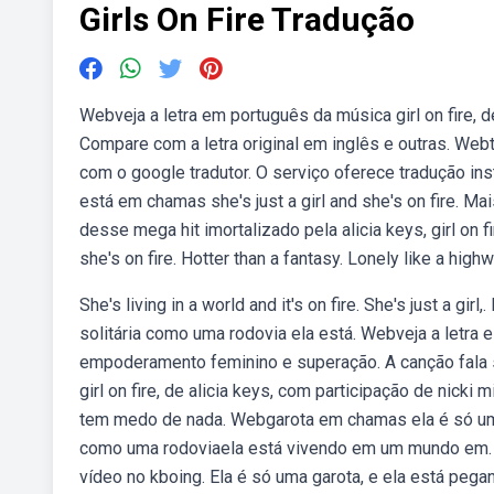
Girls On Fire Tradução
Webveja a letra em português da música girl on fire, d
Compare com a letra original em inglês e outras. Web
com o google tradutor. O serviço oferece tradução in
está em chamas she's just a girl and she's on fire. 
desse mega hit imortalizado pela alicia keys, girl on fi
she's on fire. Hotter than a fantasy. Lonely like a highw
She's living in a world and it's on fire. She's just a 
solitária como uma rodovia ela está. Webveja a letra e 
empoderamento feminino e superação. A canção fala s
girl on fire, de alicia keys, com participação de nick
tem medo de nada. Webgarota em chamas ela é só um
como uma rodoviaela está vivendo em um mundo em. Web
vídeo no kboing. Ela é só uma garota, e ela está pega