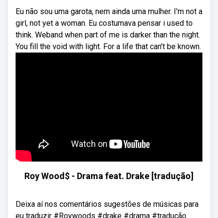
Eu não sou uma garota, nem ainda uma mulher. I'm not a
girl, not yet a woman. Eu costumava pensar i used to
think. Weband when part of me is darker than the night.
You fill the void with light. For a life that can’t be known.
Roy Wood$ - Drama feat. Drake [tradução]
Deixa aí nos comentários sugestões de músicas para
eu traduzir #Roywoods #drake #drama #tradução.