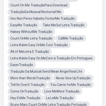
Count On Me TraduçãoPara Download
TraduçãoDa Musical Nocturnal Me
Hoc Non Pereo Habebo FortiorMe Tradução
EasyMe Tradução
Take MeOut Letra Tradução
Halsey WithoutMe Tradução
Count OnMe Letra Tradução
CallMe Tradução
Letra Adele Easy OnMe Com Tradução
All of MeLetra E Tradução
Letra Adele Easy On MeCom a Tradução Em Portugues
EaserTradução
Tradução Da Musical Send Mean Angel Real Life
More than WordsTradução
Never Give UpTradução
Tell Its OverS Tradução
You Came forMe Tradução
Come OnTradução
Love MeMore Tradução
Hey It'sMe Tradução
La LeMe Tradução
Bruno Mars Count OnMe Letra Tradução Português