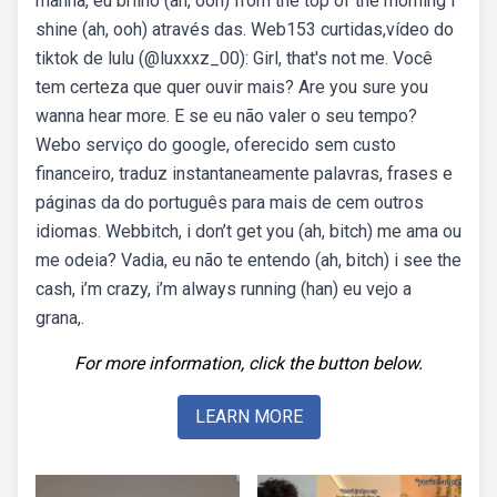
manhã, eu brilho (ah, ooh) from the top of the morning i
shine (ah, ooh) através das. Web153 curtidas,vídeo do
tiktok de lulu (@luxxxz_00): Girl, that's not me. Você
tem certeza que quer ouvir mais? Are you sure you
wanna hear more. E se eu não valer o seu tempo?
Webo serviço do google, oferecido sem custo
financeiro, traduz instantaneamente palavras, frases e
páginas da do português para mais de cem outros
idiomas. Webbitch, i don’t get you (ah, bitch) me ama ou
me odeia? Vadia, eu não te entendo (ah, bitch) i see the
cash, i’m crazy, i’m always running (han) eu vejo a
grana,.
For more information, click the button below.
LEARN MORE