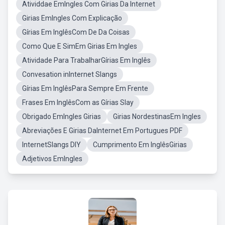
Atividdae EmIngles Com Girias Da Internet
Girias EmIngles Com Explicação
Gírias Em InglêsCom De Da Coisas
Como Que E SimEm Girias Em Ingles
Atividade Para TrabalharGírias Em Inglês
Convesation inInternet Slangs
Gírias Em InglêsPara Sempre Em Frente
Frases Em InglêsCom as Gírias Slay
Obrigado EmIngles Girias
Girias NordestinasEm Ingles
Abreviações E Girias DaInternet Em Portugues PDF
InternetSlangs DIY
Cumprimento Em InglêsGirias
Adjetivos EmIngles