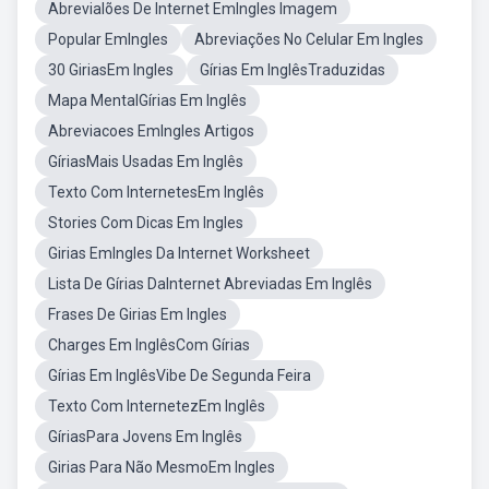
Abrevialões De Internet EmIngles Imagem
Popular EmIngles
Abreviações No Celular Em Ingles
30 GiriasEm Ingles
Gírias Em InglêsTraduzidas
Mapa MentalGírias Em Inglês
Abreviacoes EmIngles Artigos
GíriasMais Usadas Em Inglês
Texto Com InternetesEm Inglês
Stories Com Dicas Em Ingles
Girias EmIngles Da Internet Worksheet
Lista De Gírias DaInternet Abreviadas Em Inglês
Frases De Girias Em Ingles
Charges Em InglêsCom Gírias
Gírias Em InglêsVibe De Segunda Feira
Texto Com InternetezEm Inglês
GíriasPara Jovens Em Inglês
Girias Para Não MesmoEm Ingles