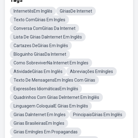
InternetêsEm Inglês
GíriasDe Internet
Texto ComGírias Em Ingles
Conversa ComGírias Da Internet
Lista De Gírias DaInternet Em Inglês
Cartazes DeGírias Em Inglês
Bloguinho GíriasDa Internet
Como SobreviverNa Internet Em Ingles
AtividadeGírias Em Inglês
Abreviações EmIngles
Texto De MensagensEm Ingles Com Gírias
Expressões IdiomáticasEm Inglês
Quadrinhos Com Gírias DeInternet Em Inglês
Linguagem ColoquialE Gírias Em Inglês
Girias DaInternet Em Ingles
PrincipaisGírias Em Inglês
Girias BrasileirasEm Ingles
Girias EmIngles Em Propagandas