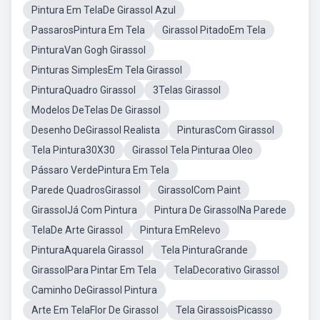
Pintura Em TelaDe Girassol Azul
PassarosPintura Em Tela
Girassol PitadoEm Tela
PinturaVan Gogh Girassol
Pinturas SimplesEm Tela Girassol
PinturaQuadro Girassol
3Telas Girassol
Modelos DeTelas De Girassol
Desenho DeGirassol Realista
PinturasCom Girassol
Tela Pintura30X30
Girassol Tela Pinturaa Oleo
Pássaro VerdePintura Em Tela
Parede QuadrosGirassol
GirassolCom Paint
GirassolJá Com Pintura
Pintura De GirassolNa Parede
TelaDe Arte Girassol
Pintura EmRelevo
PinturaAquarela Girassol
Tela PinturaGrande
GirassolPara Pintar Em Tela
TelaDecorativo Girassol
Caminho DeGirassol Pintura
Arte Em TelaFlor De Girassol
Tela GirassoisPicasso