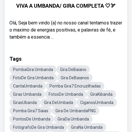
VIVA A UMBANDA/ GIRA COMPLETA 🤍🏹
Olá, Seja bem vindo (a) no nosso canal tentamos trazer
o maximo de energias positivas, e palavras de fé, e
também a essencia ...
Tags
PombaGira Umbanda
Gira DeBaiano
FotoDe Gira Umbanda
Gira DeBaianos
CantaUmbanda
Pomba Gira7 Encruzilhadas
Giras Umbanda
FotosDe Umbanda
GiraKibanda
GirasUbanda
Gira DeUmbada
CiganosUmbanda
Pomba Gira7 Saias
Gira De UmbandaPNG
PontosDe Umbanda
GiraDa Umbanda
FotógrafoDe Gira Umbanda
GiraNa Umbanda