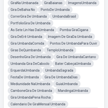
GiraNa Umbanada
GiraBaianas
ImagensUmbanda
Gira DeBahia No
PontoDe Umbanda
CorrerGira De Umbanda
UmbandaBrasil
PortfolioGira De Umbanda
As Sete Lin Has DaUmbanda
Pomba GiraCigana
Gira DeErê Umbanda
Imagem De GiraDa Umbanda
Gira UmbandaComida
Pontos De UmbandaPara Ouvir
Giras DeQuimbanda
TemploUmbanda
DesenhoGira De Umbanda
Gira De UmbandaCantano
Umbanda Gira DeCaboclo
Bater CabeçaUmbanda
ErquerdaUmbanda
UmbandaSagrada
FestaDe Umbanda
Gira De UmbandaDias
Mediunidade NaUmbanda
GuiaUmbanda
CamboneGira De Umbanda
MandingaUmbanda
Gira UmbandaPena Rocha
Calendario De GiraMensal Umbanda