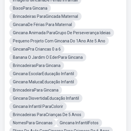
Imagens GincanaDe Ferias Infantail
BixosPara Gincana
Brincadeiras ParaGincada Maternal
GincanaDe Férias Para Maternal
Gincana Animada ParaGrupo De Perseverança Ideias
Pequeno Projeto Com Gincana Do 1Ano Ate 5 Ano
GincanaPra Criancas 0 a 6
Banana O Jardim O EderPara Gincana
BrincadeirasPara Gincana
Gincana EscolarEducação Infantil
Gincana MalucaEducação Infantil
BrincadeiraPara Gincana
Gincana DisvertidaEducação Infantil
Gincana Infantil ParaColorir
Brincadeiras ParaCrianças De 5 Anos
NomesPara Gincanas
Gincana InfantilFotos