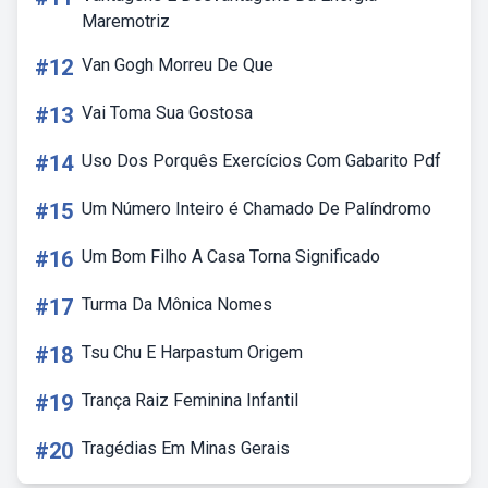
Maremotriz
#12
Van Gogh Morreu De Que
#13
Vai Toma Sua Gostosa
#14
Uso Dos Porquês Exercícios Com Gabarito Pdf
#15
Um Número Inteiro é Chamado De Palíndromo
#16
Um Bom Filho A Casa Torna Significado
#17
Turma Da Mônica Nomes
#18
Tsu Chu E Harpastum Origem
#19
Trança Raiz Feminina Infantil
#20
Tragédias Em Minas Gerais