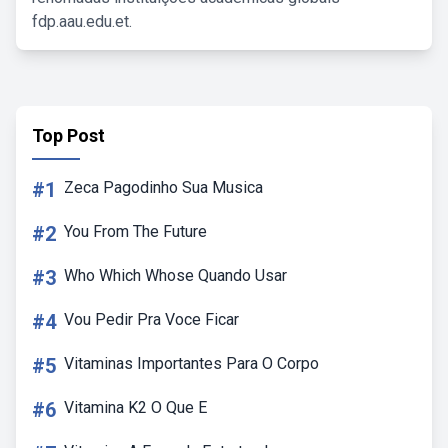
fdp.aau.edu.et.
Top Post
#1
Zeca Pagodinho Sua Musica
#2
You From The Future
#3
Who Which Whose Quando Usar
#4
Vou Pedir Pra Voce Ficar
#5
Vitaminas Importantes Para O Corpo
#6
Vitamina K2 O Que E