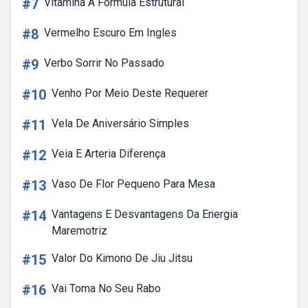
#7
Vitamina A Formula Estrutural
#8
Vermelho Escuro Em Ingles
#9
Verbo Sorrir No Passado
#10
Venho Por Meio Deste Requerer
#11
Vela De Aniversário Simples
#12
Veia E Arteria Diferença
#13
Vaso De Flor Pequeno Para Mesa
#14
Vantagens E Desvantagens Da Energia
Maremotriz
#15
Valor Do Kimono De Jiu Jitsu
#16
Vai Toma No Seu Rabo