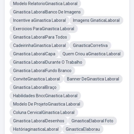
Modelo RelatorioGinastica Laboral
Ginastica LaboralBanco De Imagens
Incentive aGinastica Laboral
Imagens GinaticaLaboral
Exercicios ParaGinastica Laboral
Ginastica LaboralPara Todos
CadeirinhaGinastica Laboral
GinasticaCorretiva
Ginastica LaboralCapa
Quem Criou aGinastica Laboral
Ginastica LaboralDurante O Trabalho
Ginastica LaboralFundo Branco
ConviteGinastica Laboral
Banner DeGinastica Laboral
Ginastica LaboralBraço
Habilidades BnccGinastica Laboral
Modelo De ProjetoGinastica Laboral
Coluna CervicalGinastica Laboral
Ginastica LaboralDesenhos
GinasticaElaboral Foto
HistóriaginasticaLaboral
GinasticaElaborau