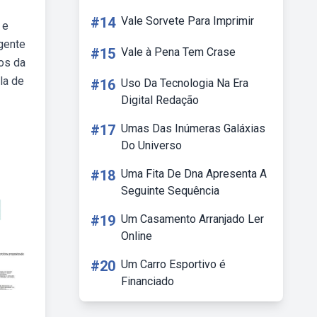
#14
Vale Sorvete Para Imprimir
 e
gente
#15
Vale à Pena Tem Crase
os da
la de
#16
Uso Da Tecnologia Na Era
Digital Redação
#17
Umas Das Inúmeras Galáxias
Do Universo
#18
Uma Fita De Dna Apresenta A
Seguinte Sequência
#19
Um Casamento Arranjado Ler
Online
#20
Um Carro Esportivo é
Financiado