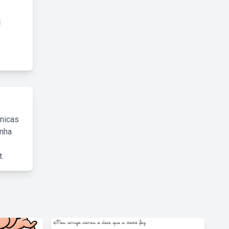
cnicas
inha
.