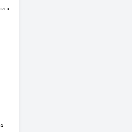
ia, a
ão