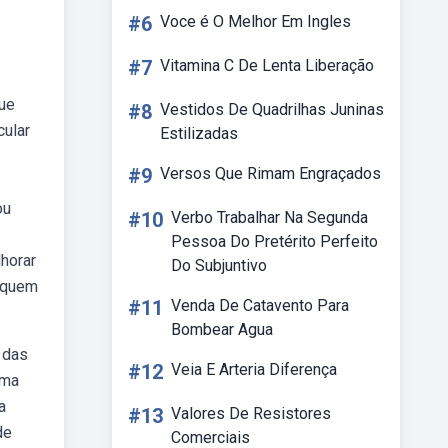
#6
Voce é O Melhor Em Ingles
#7
Vitamina C De Lenta Liberação
que
#8
Vestidos De Quadrilhas Juninas
cular
Estilizadas
#9
Versos Que Rimam Engraçados
ou
#10
Verbo Trabalhar Na Segunda
Pessoa Do Pretérito Perfeito
lhorar
Do Subjuntivo
a quem
#11
Venda De Catavento Para
Bombear Agua
 das
#12
Veia E Arteria Diferença
rma
a
#13
Valores De Resistores
de
Comerciais