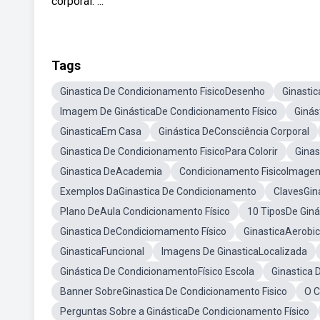
corporal: ...
Tags
Ginastica De Condicionamento FisicoDesenho
Ginasti
Imagem De GinásticaDe Condicionamento Físico
Ginás
GinasticaEm Casa
Ginástica DeConsciência Corporal
Ginastica De Condicionamento FisicoPara Colorir
Ginas
Ginastica DeAcademia
Condicionamento FisicoImage
Exemplos DaGinastica De Condicionamento
ClavesGin
Plano DeAula Condicionamento Físico
10 TiposDe Giná
Ginastica DeCondiciomamento Físico
GinasticaAerobi
GinasticaFuncional
Imagens De GinasticaLocalizada
Ginástica De CondicionamentoFísico Escola
Ginastica
Banner SobreGinastica De Condicionamento Fisico
O C
Perguntas Sobre a GinásticaDe Condicionamento Físico