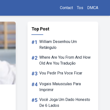
Contact
Tos
DMCA
Top Post
#1
William Desenhou Um
Retângulo
#2
Where Are You From And How
Old Are You Tradução
#3
Vou Pedir Pra Voce Ficar
#4
Vogais Maiusculas Para
Imprimir
#5
Você Joga Um Dado Honesto
De 6 Lados