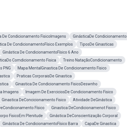
ca De Condicionamento FisicoImagens
GinásticaDe Condicionamento
tica De CondicionamentoFísico Exemplos
TiposDe Ginasticas
Ginástica De CondicionamentoFísico 6 Ano
ticaDo Comdicionamento Fisica
Treino NataçãoCondicionamento
ns PNG
Mapa MentalGinastica De Condicionamento Fisico
astica
Praticas CorporaisDe Ginastica
stica
Ginastica De Condicionamento FisicoDeswnho
ca Imagens
Imagem De ExerciciosDe Condicionamento Fisico
Ginastica DeConcicionamento Fisico
Atividade DeGinástica
 DeCondiconamento Físico
Ginastica DeCondicionamenot Fisico
orpo FisicoEm Plenitude
Ginástica DeConscientização Corporal
Ginástica De CondicionamentoFísico Barra
CapaDe Ginastica