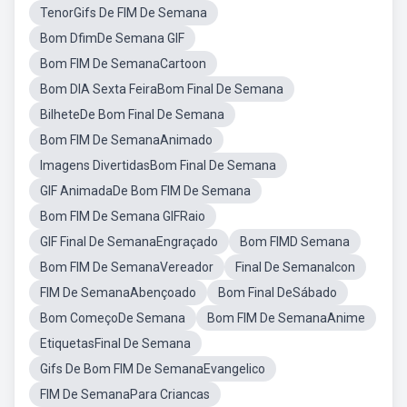
TenorGifs De FIM De Semana
Bom DfimDe Semana GIF
Bom FIM De SemanaCartoon
Bom DIA Sexta FeiraBom Final De Semana
BilheteDe Bom Final De Semana
Bom FIM De SemanaAnimado
Imagens DivertidasBom Final De Semana
GIF AnimadaDe Bom FIM De Semana
Bom FIM De Semana GIFRaio
GIF Final De SemanaEngraçado
Bom FIMD Semana
Bom FIM De SemanaVereador
Final De SemanaIcon
FIM De SemanaAbençoado
Bom Final DeSábado
Bom ComeçoDe Semana
Bom FIM De SemanaAnime
EtiquetasFinal De Semana
Gifs De Bom FIM De SemanaEvangelico
FIM De SemanaPara Criancas