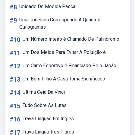
#8
Unidade De Medida Pascal
#9
Uma Tonelada Corresponde A Quantos
Quilogramas
#10
Um Número Inteiro é Chamado De Palíndromo
#11
Um Dos Meios Para Evitar A Poluição é
#12
Um Carro Esportivo é Financiado Pelo Japão
#13
Um Bom Filho A Casa Torna Significado
#14
Ultima Ceia Da Vinci
#15
Tudo Sobre As Lutas
#16
Trava Linguas Em Ingles
#17
Trava Lingua Tres Tigres