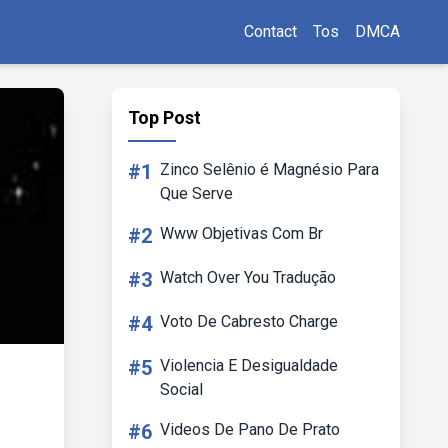
Contact
Tos
DMCA
Top Post
#1
Zinco Selênio é Magnésio Para
Que Serve
#2
Www Objetivas Com Br
#3
Watch Over You Tradução
#4
Voto De Cabresto Charge
#5
Violencia E Desigualdade
Social
#6
Videos De Pano De Prato