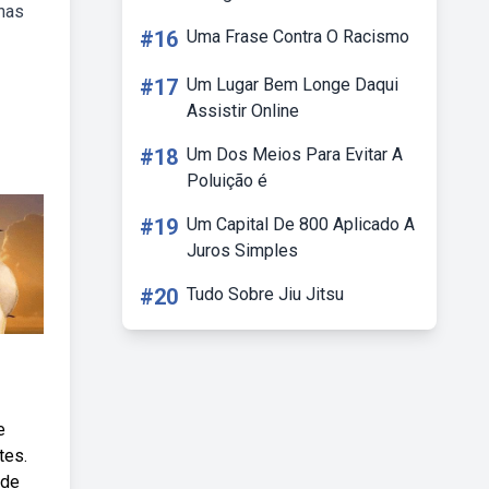
nas
#16
Uma Frase Contra O Racismo
#17
Um Lugar Bem Longe Daqui
Assistir Online
#18
Um Dos Meios Para Evitar A
Poluição é
#19
Um Capital De 800 Aplicado A
Juros Simples
#20
Tudo Sobre Jiu Jitsu
e
tes.
 de