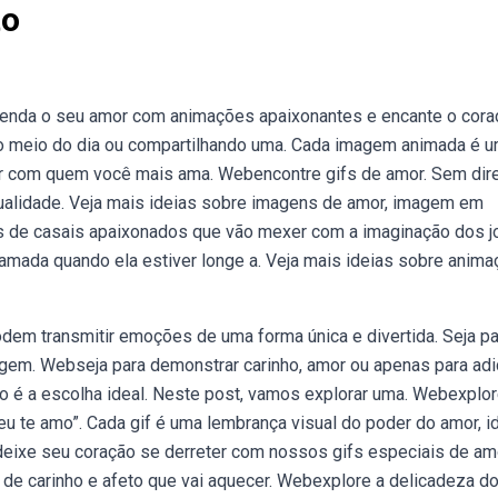
to
eenda o seu amor com animações apaixonantes e encante o cora
o meio do dia ou compartilhando uma. Cada imagem animada é 
ar com quem você mais ama. Webencontre gifs de amor. Sem dir
 qualidade. Veja mais ideias sobre imagens de amor, imagem em
s de casais apaixonados que vão mexer com a imaginação dos 
mada quando ela estiver longe a. Veja mais ideias sobre anima
m transmitir emoções de uma forma única e divertida. Seja pa
gem. Webseja para demonstrar carinho, amor ou apenas para adi
 é a escolha ideal. Neste post, vamos explorar uma. Webexplo
u te amo”. Cada gif é uma lembrança visual do poder do amor, i
deixe seu coração se derreter com nossos gifs especiais de am
de carinho e afeto que vai aquecer. Webexplore a delicadeza d