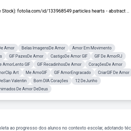
Stock): fotolia.com/id/133968549 particles hearts - abstract ...
De Amor
Belas ImagensDe Amor
Amor Em Movimento
s
GIF PazesDe Amor
CastigoDe Amor GIF
GIF De AmorRJ
e AmorLento GIF
GIF RecadinhosDe Amor
CoraçõesDe Amor
orClip Art
Me AmoGIF
GIF AmorEngracado
CriarGIF De Amor
DeSan Valentin
Bom DIA Corações
12 DeJunho
Animados De Amor DeDeus
leta ao progresso dos alunos no contexto escolar, adotando té