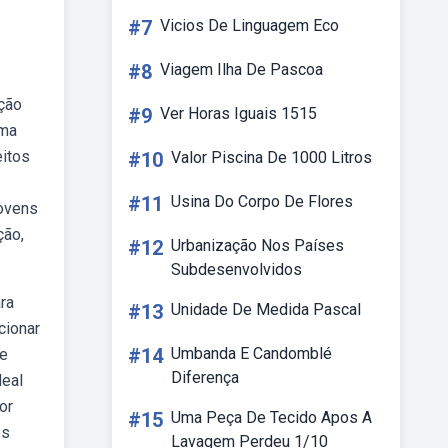
#7
Vicios De Linguagem Eco
#8
Viagem Ilha De Pascoa
ção
#9
Ver Horas Iguais 1515
uma
eitos
#10
Valor Piscina De 1000 Litros
#11
Usina Do Corpo De Flores
jovens
ção,
#12
Urbanização Nos Países
Subdesenvolvidos
ra
#13
Unidade De Medida Pascal
cionar
#14
Umbanda E Candomblé
re
Diferença
deal
or
#15
Uma Peça De Tecido Apos A
os
Lavagem Perdeu 1/10