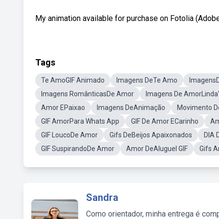
My animation available for purchase on Fotolia (Adobe 
Tags
Te AmoGIF Animado
Imagens DeTe Amo
Imagens
Imagens RomânticasDe Amor
Imagens De AmorLinda'
Amor EPaixao
Imagens DeAnimação
Movimento D
GIF AmorPara Whats App
GIF De Amor ECarinho
Am
GIF LoucoDe Amor
Gifs DeBeijos Apaixonados
DIA 
GIF SuspirandoDe Amor
Amor DeAluguel GIF
Gifs 
Sandra
Como orientador, minha entrega é comp