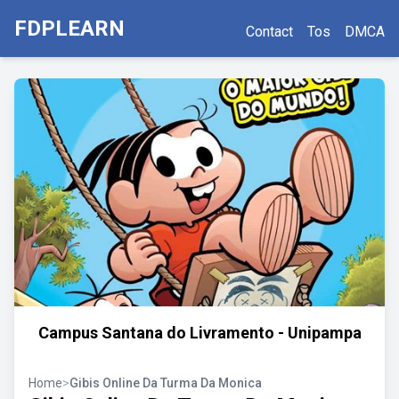
FDPLEARN
Contact
Tos
DMCA
Campus Santana do Livramento - Unipampa
Home
>
Gibis Online Da Turma Da Monica