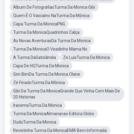
Album De FotografiasTurma Da Monica Gibi
Quem É O Vascaíno NaTurma Da Mônica
Capa Turma Da MonicaPNG
Turma Da MonicaQuadrinhos Calça
As Novas AventurasDa Turma Da Monica
Turma Da MonicaO Veadinho Mama No
A Turma DaGatolândia
Ze LuisTurma Da Monica
Capa De HQTurma Da Monica
Gim BimDa Turma Da Monica Olane
Zé FinadoTurma Da Mônica
Gibi Da Turma Da MonicaGrande Que Vinha Com Mais De
20 Historias
IracemaTurma Da Monica
Turma Da MonicaAlmanacao Editora Globo
DuduTurma Da Monica
Revistinha Turma Da MonicaEMA Bem Informada