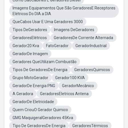
Como SãoCabines E Geradores Diesel
Imagens Equipamentos Que São GeradoresE Receptores
Elétricos Do DIA a DIA
QueCabos Usar E Uma Geradores 3000
Tipos DeGeradores
Imagens DeGeradores
GeradoresElétricos
GeradoresDe Corrente Alternada
Gerador20 Kva
FatoGerador
GeradorIndustrial
GeradorDe Imagem
Geradores QueUtilizam Combustão
Tipos De GeradoresDe Energia
GeradoresQuimicos
Grupo MotoGerador
Gerador100 KVA
GeradorDe Energia PNG
GeradorMecânico
A Geradora
GeradoresEletricos Antena
GeradorDe Eletricidade
Quem CriouO Gerador Quimico
GMG MaquigeralGeradores 45Kva
Tipo De GeradoresDe Energia
GeradoresTérmicos