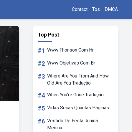
Contact
Tos
DMCA
Top Post
#1
Www Thonson Com Hr
#2
Www Objetivas Com Br
#3
Where Are You From And How
Old Are You Tradução
#4
When You're Gone Tradução
#5
Vidas Secas Quantas Paginas
#6
Vestido De Festa Junina
Menina