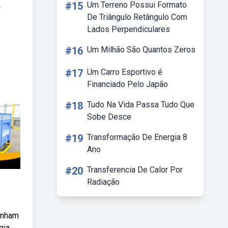
#15
Um Terreno Possui Formato
.
De Triângulo Retângulo Com
Lados Perpendiculares
#16
Um Milhão São Quantos Zeros
#17
Um Carro Esportivo é
Financiado Pelo Japão
#18
Tudo Na Vida Passa Tudo Que
Sobe Desce
#19
Transformação De Energia 8
Ano
#20
Transferencia De Calor Por
Radiação
penham
gia