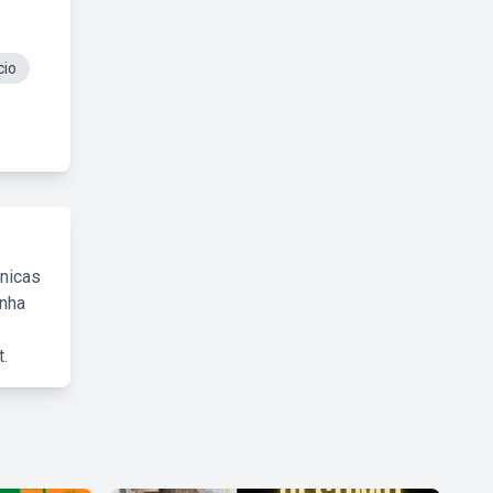
cio
cnicas
inha
.