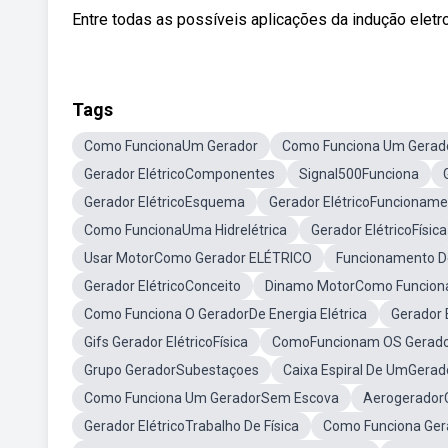
Entre todas as possíveis aplicações da indução eletr
Tags
Como FuncionaUm Gerador
Como Funciona Um Gerado
Gerador ElétricoComponentes
Signal500Funciona
Gerador ElétricoEsquema
Gerador ElétricoFuncionam
Como FuncionaUma Hidrelétrica
Gerador ElétricoFísica
Usar MotorComo Gerador ELÉTRICO
Funcionamento De
Gerador ElétricoConceito
Dinamo MotorComo Funcion
Como Funciona O GeradorDe Energia Elétrica
Gerador 
Gifs Gerador ElétricoFísica
ComoFuncionam OS Gerador
Grupo GeradorSubestaçoes
Caixa Espiral De UmGera
Como Funciona Um GeradorSem Escova
Aerogerador
Gerador ElétricoTrabalho De Física
Como Funciona Ger