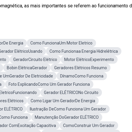
omagnética, as mais importantes se referem ao funcionamento do
rDe Energia
Como FuncionaUm Motor Eletrico
Gerador ElétricoUsando
Como Funcionaa Energia Hidrelétrica
ento
GeradorCircuito Elétrico
Motor ElétricoExperimento
Bobin ElétricaGerador
Geradores Elétricos Resumo
 UmGerador De Eletricidade
DínamoComo Funciona
a
Foto ExplicandoComo Um Gerador Funciona
EletricoFuncionando
Gerador ELÉTRICONo Circuito
es Elétricos
Como Ligar Um GeradorDe Energia
dor ELÉTRICO
Ilustração DeComo Funciona Um Gerador
Como Funciona
Manutenção DoGerador ELÉTRICO
ador ComExcitação Capacitiva
ComoConstruir Um Gerador