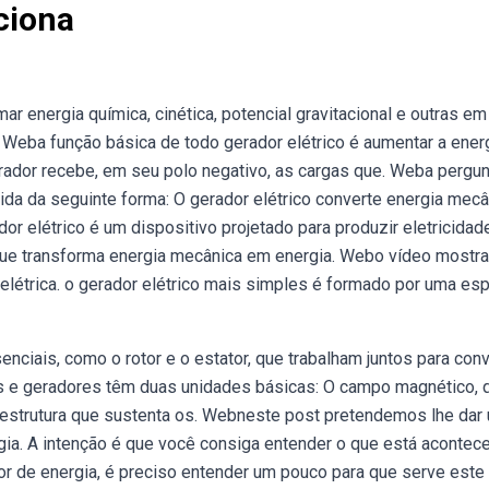
ciona
 energia química, cinética, potencial gravitacional e outras em
. Weba função básica de todo gerador elétrico é aumentar a ener
erador recebe, em seu polo negativo, as cargas que. Weba pergun
da da seguinte forma: O gerador elétrico converte energia mecâ
or elétrico é um dispositivo projetado para produzir eletricidad
 que transforma energia mecânica em energia. Webo vídeo mostra
elétrica. o gerador elétrico mais simples é formado por uma esp
iais, como o rotor e o estator, que trabalham juntos para conv
s e geradores têm duas unidades básicas: O campo magnético, 
 estrutura que sustenta os. Webneste post pretendemos lhe dar
ia. A intenção é que você consiga entender o que está acontec
r de energia, é preciso entender um pouco para que serve este