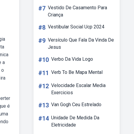
#7
Vestido De Casamento Para
Criança
#8
Vestibular Social Ucp 2024
gia
#9
Versículo Que Fala Da Vinda De
ta
Jesus
nica
#10
Verbo Da Vida Logo
e a
 o
#11
Verb To Be Mapa Mental
ira
#12
Velocidade Escalar Media
Exercicios
erter
#13
Van Gogh Ceu Estrelado
que é
 uma
#14
Unidade De Medida Da
endo
Eletricidade