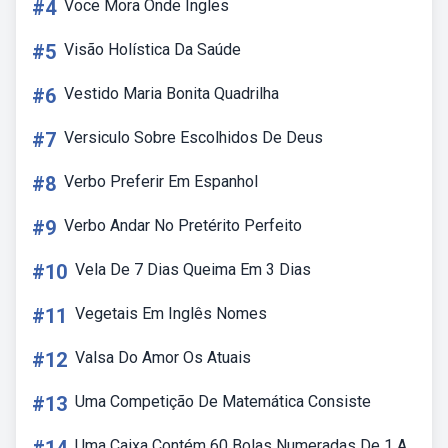
#4
Voce Mora Onde Ingles
#5
Visão Holística Da Saúde
#6
Vestido Maria Bonita Quadrilha
#7
Versiculo Sobre Escolhidos De Deus
#8
Verbo Preferir Em Espanhol
#9
Verbo Andar No Pretérito Perfeito
#10
Vela De 7 Dias Queima Em 3 Dias
#11
Vegetais Em Inglês Nomes
#12
Valsa Do Amor Os Atuais
#13
Uma Competição De Matemática Consiste
Uma Caixa Contém 60 Bolas Numeradas De 1 A