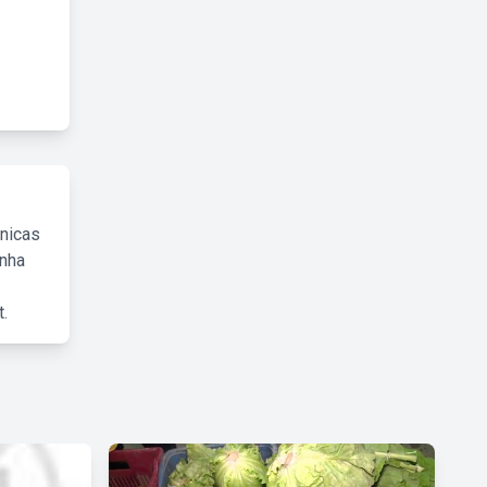
cnicas
inha
.