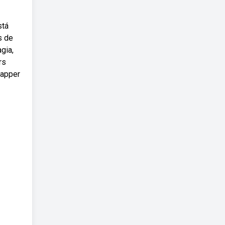
stá
s de
gia,
rs
rapper