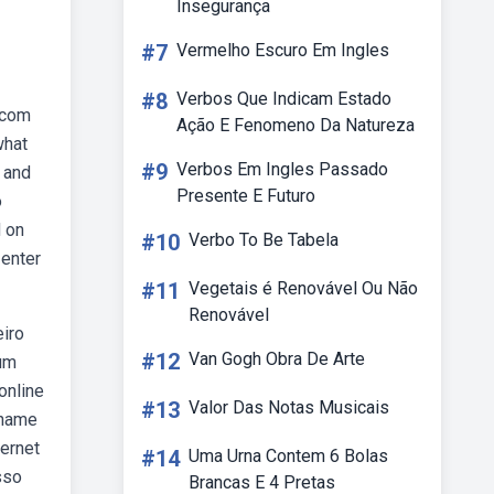
Insegurança
#7
Vermelho Escuro Em Ingles
#8
Verbos Que Indicam Estado
 com
Ação E Fenomeno Da Natureza
what
#9
Verbos Em Ingles Passado
 and
Presente E Futuro
o
d on
#10
Verbo To Be Tabela
 enter
#11
Vegetais é Renovável Ou Não
Renovável
eiro
#12
Van Gogh Obra De Arte
 um
online
#13
Valor Das Notas Musicais
 name
ternet
#14
Uma Urna Contem 6 Bolas
sso
Brancas E 4 Pretas