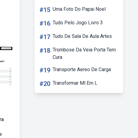
#15
Uma Foto Do Papai Noel
#16
Tudo Pelo Jogo Livro 3
#17
Tudo De Sala De Aula Artes
#18
Trombose Da Veia Porta Tem
Cura
#19
Transporte Aereo De Carga
#20
Transformar Ml Em L
ra
e