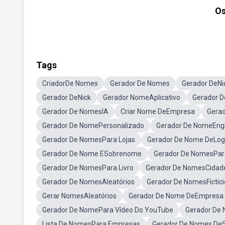
Os
Tags
CriadorDe Nomes
Gerador De Nomes
Gerador DeN
Gerador DeNick
Gerador NomeAplicativo
Gerador D
Gerador De NomesIA
Criar Nome DeEmpresa
Gera
Gerador De NomePersonalizado
Gerador De NomeEng
Gerador De NomesPara Lojas
Gerador De Nome DeLog
Gerador De Nome ESobrenome
Gerador De NomesPar
Gerador De NomesPara Livro
Gerador De NomesCidad
Gerador De NomesAleatórios
Gerador De NomesFictici
Gerar NomesAleatórios
Gerador De Nome DeEmpresa
Gerador De NomePara Vídeo Do YouTube
Gerador De
Lista De NomesPara Empresas
Gerador De Nomes DeS