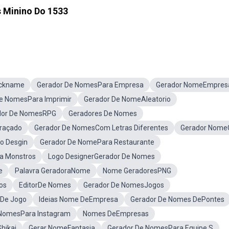
 Minino Do 1533
ickname
Gerador De NomesPara Empresa
Gerador NomeEmpres
e NomesPara Imprimir
Gerador De NomeAleatorio
dor De NomesRPG
Geradores De Nomes
raçado
Gerador De NomesCom Letras Diferentes
Gerador Nome
o Desgin
Gerador De NomePara Restaurante
a Monstros
Logo DesignerGerador De Nomes
e
Palavra GeradoraNome
Nome GeradoresPNG
os
EditorDe Nomes
Gerador De NomesJogos
 De Jogo
Ideias Nome DeEmpresa
Gerador De Nomes DePontes
 NomesPara Instagram
Nomes DeEmpresas
hikai
Gerar NomeFantasia
Gerador De NomesPara Equipe S