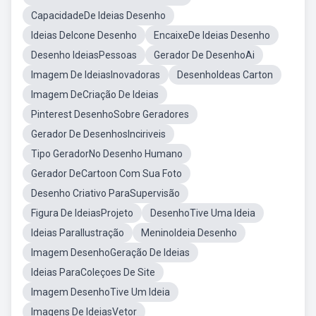
CapacidadeDe Ideias Desenho
Ideias DeIcone Desenho
EncaixeDe Ideias Desenho
Desenho IdeiasPessoas
Gerador De DesenhoAi
Imagem De IdeiasInovadoras
DesenhoIdeas Carton
Imagem DeCriação De Ideias
Pinterest DesenhoSobre Geradores
Gerador De DesenhosInciriveis
Tipo GeradorNo Desenho Humano
Gerador DeCartoon Com Sua Foto
Desenho Criativo ParaSupervisão
Figura De IdeiasProjeto
DesenhoTive Uma Ideia
Ideias ParaIlustração
MeninoIdeia Desenho
Imagem DesenhoGeração De Ideias
Ideias ParaColeçoes De Site
Imagem DesenhoTive Um Ideia
Imagens De IdeiasVetor