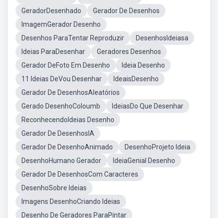
GeradorDesenhado
Gerador De Desenhos
ImagemGerador Desenho
Desenhos ParaTentar Reproduzir
DesenhosIdeiasa
Ideias ParaDesenhar
Geradores Desenhos
Gerador DeFoto Em Desenho
Ideia Desenho
11 Ideias DeVou Desenhar
IdeaisDesenho
Gerador De DesenhosAleatórios
Gerado DesenhoColoumb
IdeiasDo Que Desenhar
ReconhecendoIdeias Desenho
Gerador De DesenhosIA
Gerador De DesenhoAnimado
DesenhoProjeto Ideia
DesenhoHumano Gerador
IdeiaGenial Desenho
Gerador De DesenhosCom Caracteres
DesenhoSobre Ideias
Imagens DesenhoCriando Ideias
Desenho De Geradores ParaPintar