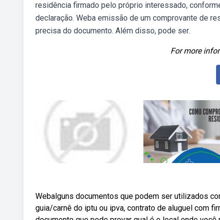
residência firmado pelo próprio interessado, conform
declaração. Weba emissão de um comprovante de resi
precisa do documento. Além disso, pode ser.
For more infor
Webalguns documentos que podem ser utilizados como
guia/carnê do iptu ou ipva, contrato de aluguel com 
documento que pode provar qual é o local onde você 