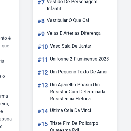
#7
Vestido De Personagem
Infantil
#8
Vestibular O Que Cai
#9
Veias E Arterias Diferença
nto é
s que
#10
Vaso Sala De Jantar
#11
Uniforme 2 Fluminense 2023
ia
#12
Um Pequeno Texto De Amor
e o
#13
Um Aparelho Possui Um
Resistor Com Determinada
orma
Resistência Elétrica
eiro,
#14
Ultima Ceia Da Vinci
ne
pessoa
#15
Triste Fim De Policarpo
de
Quaresma Pdf