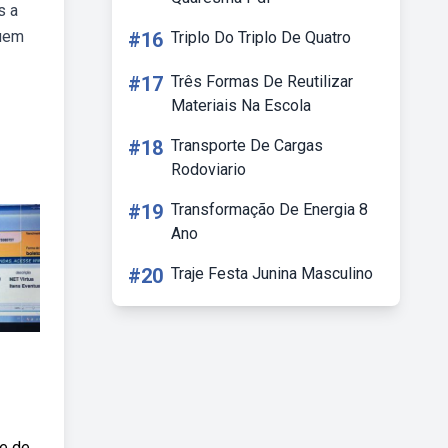
s a
quem
#16
Triplo Do Triplo De Quatro
#17
Três Formas De Reutilizar
Materiais Na Escola
#18
Transporte De Cargas
Rodoviario
#19
Transformação De Energia 8
Ano
#20
Traje Festa Junina Masculino
te de