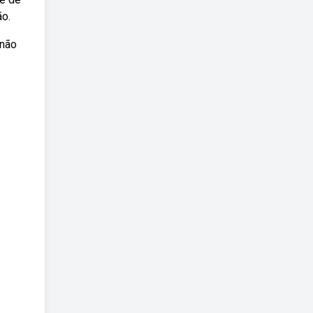
ão.
 não