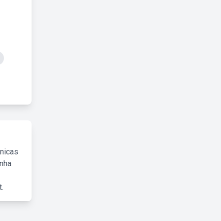
cnicas
inha
.