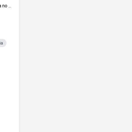
no ...
ia