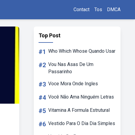
Contact
Tos
DMCA
Top Post
#1
Who Which Whose Quando Usar
#2
Vou Nas Asas De Um
Passarinho
#3
Voce Mora Onde Ingles
#4
Você Não Ama Ninguém Letras
#5
Vitamina A Formula Estrutural
#6
Vestido Para O Dia Dia Simples