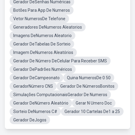
Gerador DeSenhas Numéricas
Botões Para App De Numeros
Vetor NumerosDe Telefone
Generadores DeNumeros Aleatorios
Imagens DeNumeros Aleatorio
Gerador DeTabelas De Sorteio
Imagem DeNumeros Aleatórios
Gerador De Número DeCelular Para Receber SMS
Gerador DePadrões Numéricos
Gerador DeCampeonato
Quina NumerosDe 0 50
GeradorNúmero CNS
Gerador De NúmerosBonitos
Simulações ComputacionaisGerador De Numeros
Gerador DeNúmero Aleatório
Gerar N Umero Doc
Sorteio DeNumeros C#
Gerador 10 Cartelas De1 a 25
Gerador DeJogos