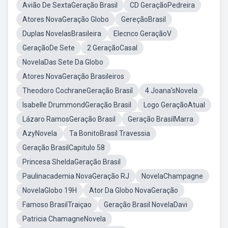
Avião De SextaGeração Brasil
CD GeraçãoPedreira
Atores NovaGeração Globo
GereçãoBrasil
Duplas NovelasBrasileira
Elecnco GeraçãoV
GeraçãoDe Sete
2 GeraçãoCasal
NovelaDas Sete Da Globo
Atores NovaGeração Brasileiros
Theodoro CochraneGeração Brasil
4 Joana'sNovela
Isabelle DrummondGeração Brasil
Logo GeraçãoAtual
Lázaro RamosGeração Brasil
Geração BrasilMarra
AzyNovela
Ta BonitoBrasil Travessia
Geração BrasilCapitulo 58
Princesa SheldaGeração Brasil
Paulinacademia NovaGeração RJ
NovelaChampagne
NovelaGlobo 19H
Ator Da Globo NovaGeração
Famoso BrasilTraiçao
Geração Brasil NovelaDavi
Patricia ChamagneNovela