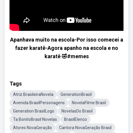
Apanhava muito na escola-Por isso comecei a
fazer karatê-Agora apanho na escola e no
karatê 🤣#memes
Tags
Atriz BrasileiraNovela
GenerationBrasil
Avenida BrasilPersonagens
NovelaFilme Brasil
Generation BrasilLogo
NovelasDo Brasil
Ta BonitoBrasil Novelas
BrasilElenco
Atores NovaGeração
Cantora NovaGeração Brasil