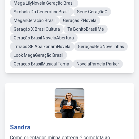
Mega LilyNovela Geração Brasil
Simbolo Da GenerationBrasil
Serie GeraçãoG
MeganGeração Brasil
Geraçao ZNovela
Geração X BrasilCultura
Ta BonitoBrasil Me
Geração Brasil NovelaAbertura
Irmãos SE ApaixonamNovela
GeraçãoRec Novelinhas
Look MegaGeração Brasil
Geraçao BrasilMusical Tema
NovelaPamela Parker
Sandra
Como orientador, minha entrega é completa ao