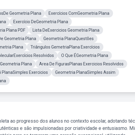
dosDe Geometria Plana
Exercícios ComGeometria Plana
ana
Exercício DeGeometria Plana
ria Plana PDF
Lista DeExercicios Geometria Plana
De Geometria Plana
Geometria PlanaQuestões
metria Plana
Triângulos GemetriaPlana Exercícios
ecularExercícios Resolvidos
O Que ÉGeometria Plana
Geometria Plana
Area De FigurasPlanas Exercicios Resolvidos
 PlanaSimples Exercicios
Geometria PlanaSimples Assim
ana
leta ao progresso dos alunos no contexto escolar, adotando té
tênticas e são impulsionadas por criatividade e entusiasmo. M