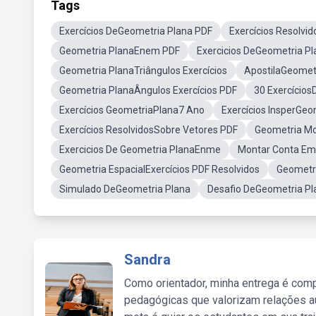
Tags
Exercícios DeGeometria Plana PDF
Exercícios Resolvi
Geometria PlanaEnem PDF
Exercicios DeGeometria Pl
Geometria PlanaTriângulos Exercícios
ApostilaGeomet
Geometria PlanaÂngulos Exercícios PDF
30 Exercícios
Exercícios GeometriaPlana7 Ano
Exercícios InsperGeo
Exercícios ResolvidosSobre Vetores PDF
Geometria Mol
Exercicios De Geometria PlanaEnme
Montar Conta Em
Geometria EspacialExercícios PDF Resolvidos
Geometri
Simulado DeGeometria Plana
Desafio DeGeometria Pl
Sandra
Como orientador, minha entrega é comp
pedagógicas que valorizam relações au