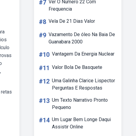
#7
Ver O Numero 22 Com
Frequencia
#8
Vela De 21 Dias Valor
ara
#9
Vazamento De óleo Na Baia De
cios
Guanabara 2000
lculo
#10
Vantagem Da Energia Nuclear
provas
o
#11
Valor Bola De Basquete
,
#12
Uma Galinha Clarice Lispector
Perguntas E Respostas
 retas
#13
Um Texto Narrativo Pronto
Pequeno
#14
Um Lugar Bem Longe Daqui
Assistir Online