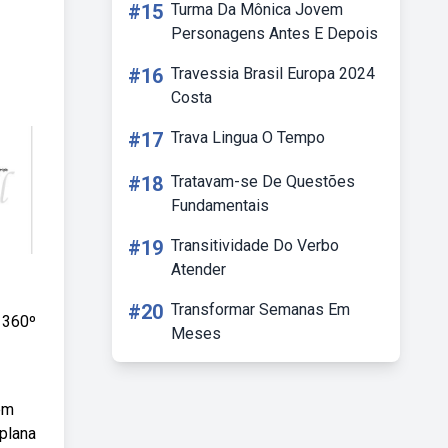
#15
Turma Da Mônica Jovem
Personagens Antes E Depois
#16
Travessia Brasil Europa 2024
Costa
#17
Trava Lingua O Tempo
#18
Tratavam-se De Questões
Fundamentais
#19
Transitividade Do Verbo
Atender
#20
Transformar Semanas Em
 360º
Meses
em
plana