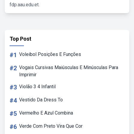
fdp.aau.edu.et.
Top Post
#1
Voleibol Posições E Funções
#2
Vogais Cursivas Maiúsculas E Minúsculas Para
Imprimir
#3
Violão 3 4 Infantil
#4
Vestido Da Dress To
#5
Vermelho E Azul Combina
#6
Verde Com Preto Vira Que Cor