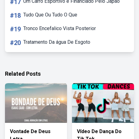
#17
Um Carro Esportivo é Financiado Pelo Japão
#18
Tudo Que Ou Tudo O Que
#19
Tronco Encefalico Vista Posterior
#20
Tratamento Da água De Esgoto
Related Posts
Vontade De Deus
Vídeo De Dança Do
Letra
Tik Tok