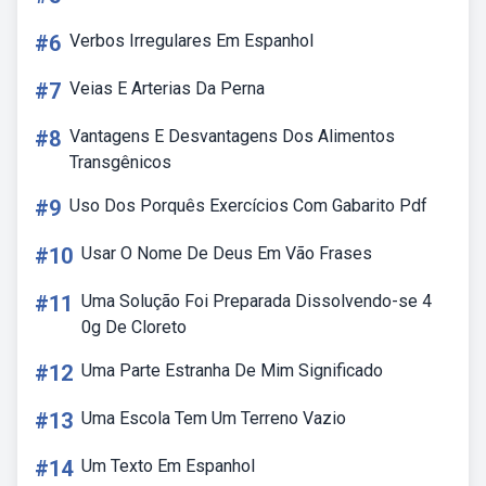
#6
Verbos Irregulares Em Espanhol
#7
Veias E Arterias Da Perna
#8
Vantagens E Desvantagens Dos Alimentos
Transgênicos
#9
Uso Dos Porquês Exercícios Com Gabarito Pdf
#10
Usar O Nome De Deus Em Vão Frases
#11
Uma Solução Foi Preparada Dissolvendo-se 4
0g De Cloreto
#12
Uma Parte Estranha De Mim Significado
#13
Uma Escola Tem Um Terreno Vazio
#14
Um Texto Em Espanhol